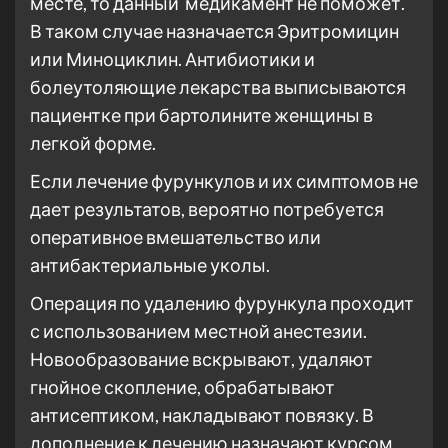
месте, то данный медикамент не поможет.
В таком случае назначается Эритромицин
или Миноциклин. Антибиотики и
болеутоляющие лекарства выписываются
пациентке при бартолините женщины в
легкой форме.
Если лечение фурункулов и их симптомов не
дает результатов, вероятно потребуется
оперативное вмешательство или
антибактериальные уколы.
Операция по удалению фурункула проходит
с использованием местной анестезии.
Новообразование вскрывают, удаляют
гнойное скопление, обрабатывают
антисептиком, накладывают повязку. В
дополнение к лечению назначают курсом