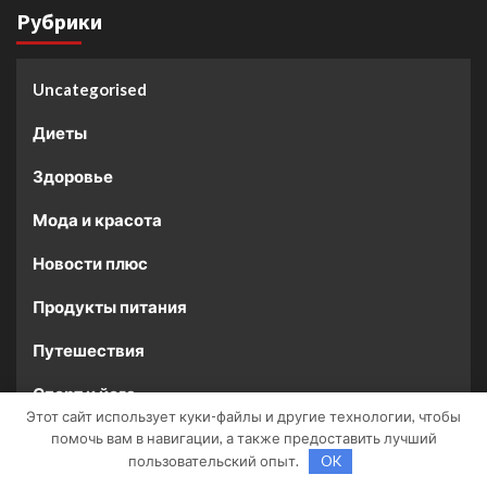
Рубрики
Uncategorised
Диеты
Здоровье
Мода и красота
Новости плюс
Продукты питания
Путешествия
Спорт и йога
Этот сайт использует куки-файлы и другие технологии, чтобы
помочь вам в навигации, а также предоставить лучший
Возможно, вы пропустили
пользовательский опыт.
OK