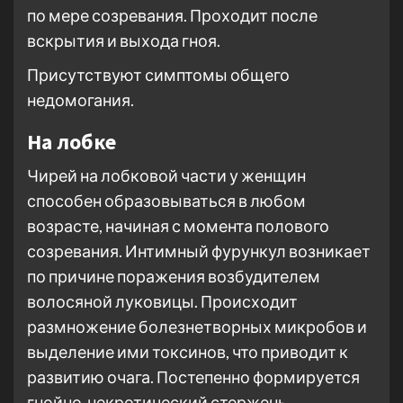
по мере созревания. Проходит после
вскрытия и выхода гноя.
Присутствуют симптомы общего
недомогания.
На лобке
Чирей на лобковой части у женщин
способен образовываться в любом
возрасте, начиная с момента полового
созревания. Интимный фурункул возникает
по причине поражения возбудителем
волосяной луковицы. Происходит
размножение болезнетворных микробов и
выделение ими токсинов, что приводит к
развитию очага. Постепенно формируется
гнойно-некротический стержень.