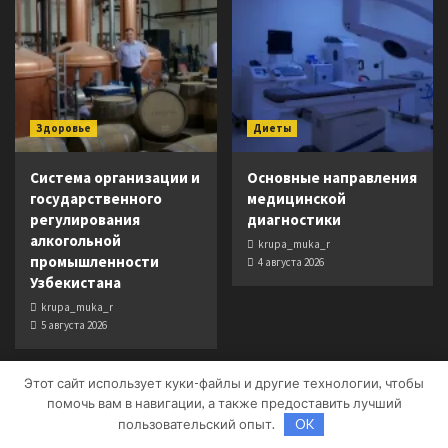
Здоровье
Диеты
Система организации и
Основные направления
государственного
медицинской
регулирования
диагностики
алкогольной
krupa_muka_r
промышленности
4 августа 2026
Узбекистана
krupa_muka_r
5 августа 2026
Этот сайт использует куки-файлы и другие технологии, чтобы
помочь вам в навигации, а также предоставить лучший
пользовательский опыт.
OK