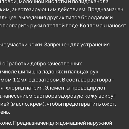
циловой, молочной кислоты и полидоканола.
ким, анестезирующим действием. Предназначен
альцев, выведения других типов бородавок и
 пропарить руки в теплой воде. Колломак наносят
ые участки кожи. Запрещен для устранения
й обработки доброкачественных
 числе шипиц на ладонях и пальцах рук.
ом 1.2 мл с дозатором. В составе раствора –
ия, хлорид натрия. Элементы провоцируют
д нанесением раствора здоровую кожу вокруг
й (масло, крем), чтобы предотвратить ожог.
ень.
коне. Предназначен для домашней наружной