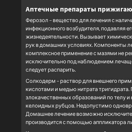
Аптечные препараты прижигаю
Ферозол – вещество для лечения с нали
инфекционного возбудителя, подавляя е
жизнедеятельности. Вызывает химически
рук в домашних условиях. Компоненты л
комплексное применение с мазями не ре
исключительно под наблюдением лечащег
следует распарить.
Солкодерм – раствор для внешнего прим
кислотами и медью нитрата тригидрата.
злокачественных образований по телу и 
келоидных рубцов. Недопустимо одновре
Домашнее лечение возможно исключите
производится с помощью аппликатора ли