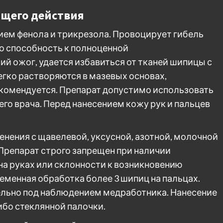
щего действия
чием фенола и трикрезола. Провоцирует гибель
го способность к полноценной
й ожог, удается избавиться от тканей шипицы с
егко растворяются в мазевых основах,
комендуется. Препарат допустимо использовать
о врача. Перед нанесением кожу рук и пальцев
енения с щавелевой, уксусной, азотной, молочной
 Препарат строго запрещен при наличии
на руках или склонности к возникновению
менная обработка более 3 шипиц на пальцах.
льно под наблюдением медработника. Нанесение
бо стеклянной палочки.