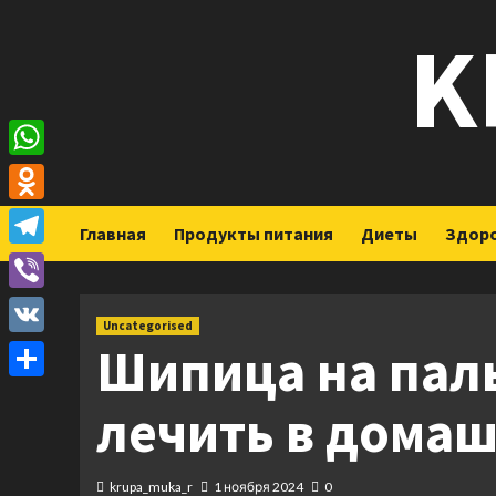
Перейти
K
к
содержимому
WhatsApp
Odnoklassniki
Главная
Продукты питания
Диеты
Здор
Telegram
Viber
Uncategorised
Шипица на паль
VK
Отправить
лечить в дома
krupa_muka_r
1 ноября 2024
0