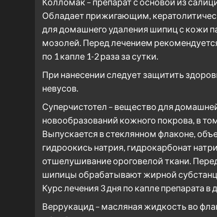
Колломак – препарат с основой из сали
Обладает прижигающим, кератолитичес
для домашнего удаления шипиц с кожи п
мозолей. Перед лечением рекомендуется
по 1 капле 1-2 раза за сутки.
При нанесении следует защитить здоров
невусов.
Суперчистотел – вещество для домашне
новообразований кожного покрова, в том
Выпускается в стеклянном флаконе, объем
гидроокись натрия, гидрокарбонат натр
отшелушивание ороговелой ткани. Пере
шипицы обрабатывают жирной субстанцие
Курс лечения 3 дня по капле препарата в д
Веррукацид – масляная жидкость во фла