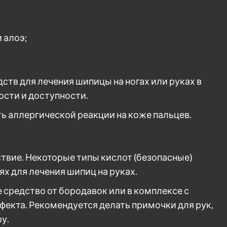
 алоэ;
в для лечения шипицы на ногах или руках в
ости и доступности.
 аллергической реакции на коже пальцев.
вие. Некоторые типы кислот (безопасные)
х для лечения шипиц на руках.
 средство от бородавок или в комплексе с
фекта. Рекомендуется делать примочки для рук,
у.