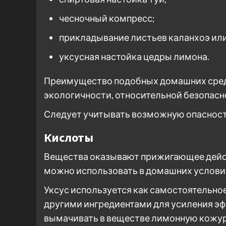
чесночный компресс;
прикладывание листьев каланхоэ или
уксусная настойка цедры лимона.
Преимущество подобных домашних средст
экологичности, относительной безопасн
Следует учитывать возможную опасность
Кислоты
Вещества оказывают прижигающее дейст
можно использовать в домашних условия
Уксус используется как самостоятельное
другими ингредиентами для усиления эф
вымачивать в веществе лимонную кожур