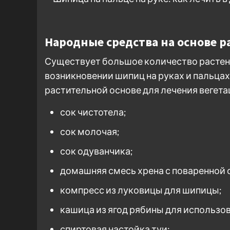
Народные средства на основе р
Существует большое количество растен
возникновении шипиц на руках и пальца
растительной основе для лечения вегета
сок чистотела;
сок молочая;
сок одуванчика;
домашняя смесь хрена с поваренной с
компресс из луковицы для шипицы;
кашица из ягод рябины для использов
спиртовая настойка туи;