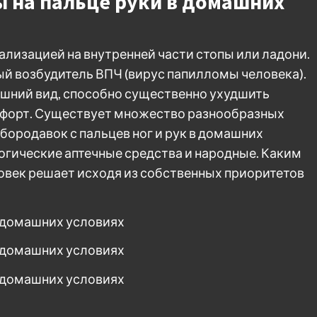
 на пальце руки в домашних
ализацией на внутренней части стопы или ладони.
й возбудитель ВПЧ (вирус папилломы человека).
ешний вид, способно существенно ухудшить
омфорт. Существует множество разнообразных
бородавок с пальцев ног и рук в домашних
огические аптечные средства и народные. Каким
овек решает исходя из собственных приоритетов