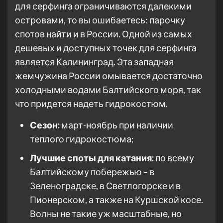
для серфинга ограничиваются далекими
островами, то вы ошибаетесь: парочку
спотов найти и в России. Одной из самых
дешевых и доступных точек для серфинга
является Калининград. Эта западная
жемчужина России омывается достаточно
холодными водами Балтийского моря, так
что придется надеть гидрокостюм.
Сезон:
март-ноябрь при наличии
теплого гидрокостюма;
Лучшие споты для катания:
по всему
Балтийскому побережью – в
Зеленоградске, в Светлогорске и в
Пионерском, а также на Куршской косе.
Волны не такие уж масштабные, но