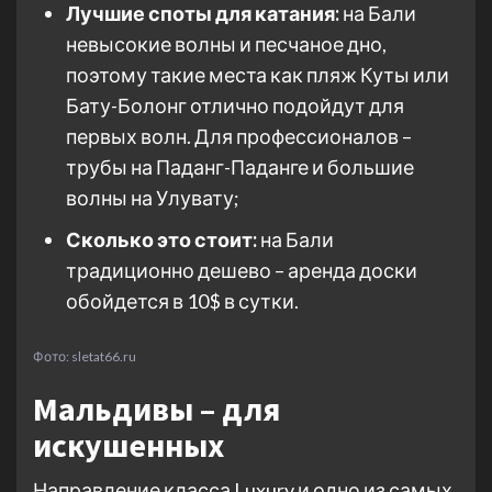
Лучшие споты для катания:
на Бали
невысокие волны и песчаное дно,
поэтому такие места как пляж Куты или
Бату-Болонг отлично подойдут для
первых волн. Для профессионалов –
трубы на Паданг-Паданге и большие
волны на Улувату;
Сколько это стоит:
на Бали
традиционно дешево – аренда доски
обойдется в 10$ в сутки.
Фото: sletat66.ru
Мальдивы – для
искушенных
Направление класса Luxury и одно из самых