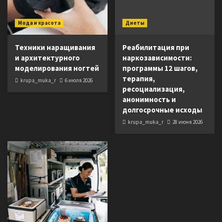
Мода и красота
Диеты
Техники наращивания
Реабилитация при
и архитектурного
наркозависимости:
моделирования ногтей
программы 12 шагов,
терапия,
krupa_muka_r
6 июля 2026
ресоциализация,
анонимность и
долгосрочные исходы
krupa_muka_r
28 июня 2026