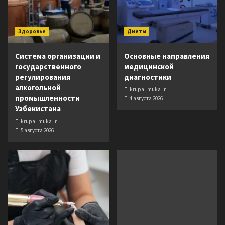
Здоровье
Диеты
Система организации и
Основные направления
государственного
медицинской
регулирования
диагностики
алкогольной
krupa_muka_r
промышленности
4 августа 2026
Узбекистана
krupa_muka_r
5 августа 2026