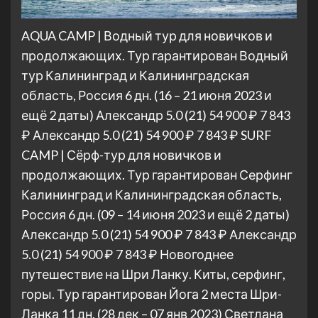
AQUA CAMP | Водный тур для новичков и
продолжающих. Тур гарантирован Водный
тур Калининград и Калининградская
область, Россия
6 дн.
(16 – 21 июня 2023 и
ещё 2 даты)
Александр 5.0
(21)
54 900 ₽
7 843
₽
Александр 5.0
(21)
54 900 ₽
7 843 ₽
SURF
CAMP | Сёрф-тур для новичков и
продолжающих. Тур гарантирован Серфинг
Калининград и Калининградская область,
Россия
6 дн.
(09 – 14 июня 2023 и ещё 2 даты)
Александр 5.0
(21)
54 900 ₽
7 843 ₽
Александр
5.0
(21)
54 900 ₽
7 843 ₽
Новогоднее
путешествие на Шри Ланку. Киты, серфинг,
горы. Тур гарантирован Йога 2 места Шри-
Ланка
11 дн.
(28 дек – 07 янв 2023)
Светлана