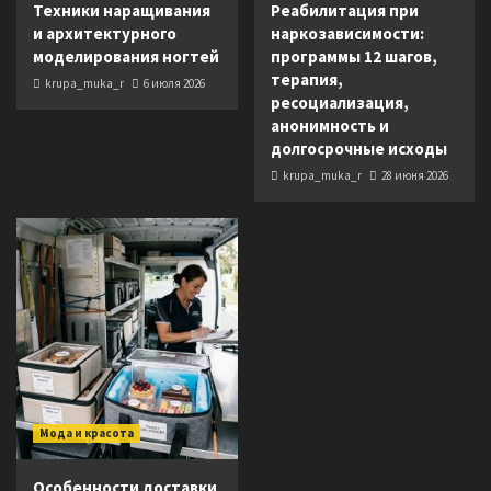
Техники наращивания
Реабилитация при
и архитектурного
наркозависимости:
моделирования ногтей
программы 12 шагов,
терапия,
krupa_muka_r
6 июля 2026
ресоциализация,
анонимность и
долгосрочные исходы
krupa_muka_r
28 июня 2026
Мода и красота
Особенности доставки