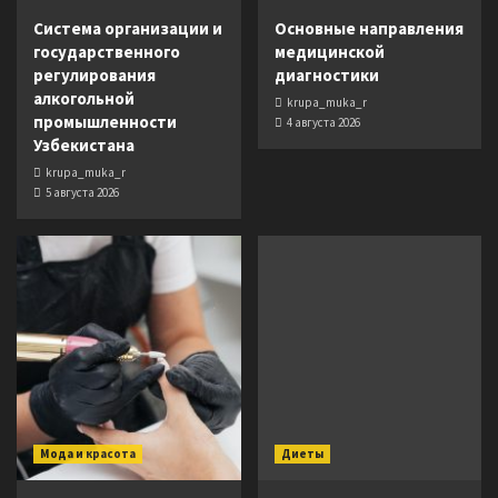
Система организации и
Основные направления
государственного
медицинской
регулирования
диагностики
алкогольной
krupa_muka_r
промышленности
4 августа 2026
Узбекистана
krupa_muka_r
5 августа 2026
Мода и красота
Диеты