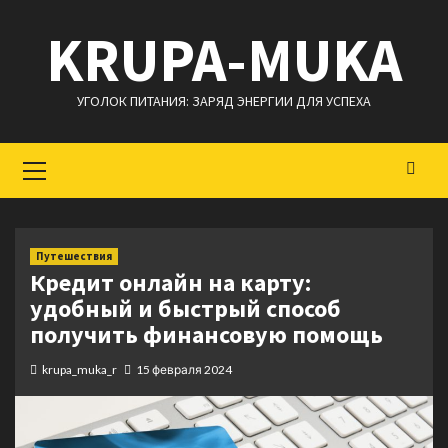
Перейти
KRUPA-MUKA
к
содержимому
УГОЛОК ПИТАНИЯ: ЗАРЯД ЭНЕРГИИ ДЛЯ УСПЕХА
Основное
меню
Путешествия
Кредит онлайн на карту:
удобный и быстрый способ
получить финансовую помощь
krupa_muka_r
15 февраля 2024