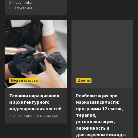
krupa_muka_r
5 августа 2026
Мода и красота
Диеты
Техники наращивания
Реабилитация при
и архитектурного
наркозависимости:
моделирования ногтей
программы 12 шагов,
терапия,
krupa_muka_r
6 июля 2026
ресоциализация,
анонимность и
долгосрочные исходы