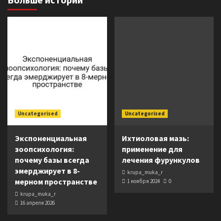
Uncategorised
Uncategorised
Экспоненциальная
Ихтиоловая мазь:
зоопсихология:
применение для
почему базы всегда
лечения фурункулов
эмерджирует в 8-
krupa_muka_r
мерном пространстве
1 ноября 2024
0
krupa_muka_r
16 апреля 2026