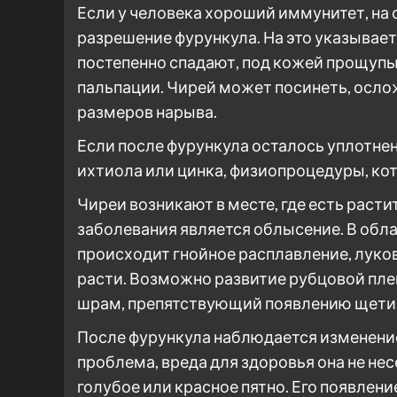
Если у человека хороший иммунитет, на
разрешение фурункула. На это указывае
постепенно спадают, под кожей прощупы
пальпации. Чирей может посинеть, осло
размеров нарыва.
Если после фурункула осталось уплотнен
ихтиола или цинка, физиопроцедуры, ко
Чиреи возникают в месте, где есть раст
заболевания является облысение. В обл
происходит гнойное расплавление, луко
расти. Возможно развитие рубцовой пле
шрам, препятствующий появлению щети
После фурункула наблюдается изменение
проблема, вреда для здоровья она не не
голубое или красное пятно. Его появлен