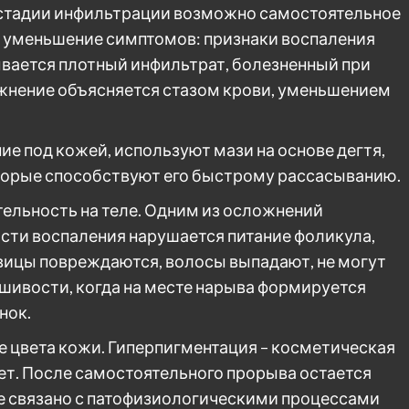
 стадии инфильтрации возможно самостоятельное
т уменьшение симптомов: признаки воспаления
вается плотный инфильтрат, болезненный при
жнение объясняется стазом крови, уменьшением
ие под кожей, используют мази на основе дегтя,
торые способствуют его быстрому рассасыванию.
ительность на теле. Одним из осложнений
асти воспаления нарушается питание фоликула,
вицы повреждаются, волосы выпадают, не могут
шивости, когда на месте нарыва формируется
нок.
 цвета кожи. Гиперпигментация – косметическая
сет. После самостоятельного прорыва остается
ие связано с патофизиологическими процессами