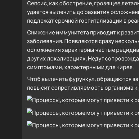
Сепсис, как обострение, грозящее летал
удается вылечить до развития осложнен
подлежат срочной госпитализации в ре
Снижение иммунитета приводит к развит
заболевания. Появляются сразу несколь
осложнения характерны частые рецидив
других локализациях. Недуг сопровожд
симптомами, характерными для чирея.
Чтоб вылечить фурункул, обращаются за
повысит сопротивляемость организма к 