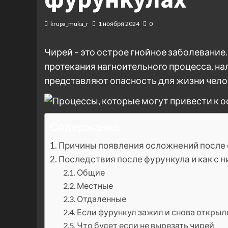
krupa_muka_r
1 ноября 2024
0
Чирей – это острое гнойное заболевание
протекания нагноительного процесса, н
представляют опасность для жизни чело
Содержание
Причины появления осложнений после
Последствия после фурункула и как с 
Общие
Местные
Отдаленные
Если фурункул зажил и снова открыл
Что будет если не вырезать чирей