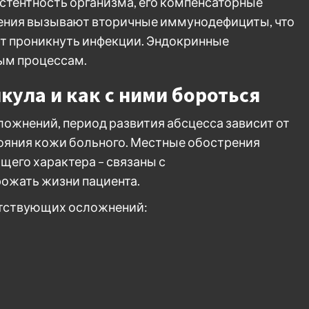
стентность организма, его компенсаторные
ения вызывают вторичные иммунодефициты, что
ет проникнуть инфекции. Эндокринные
ым процессам.
кула и как с ними бороться
ложнений, период развития абсцесса зависит от
тояния кожи больного. Местные обострения
щего характера – связаны с
рожать жизни пациента.
утствующих осложнений: