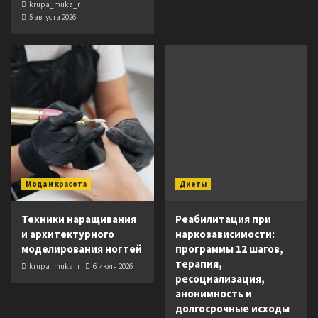
krupa_muka_r
5 августа 2026
Мода и красота
Диеты
Техники наращивания
Реабилитация при
и архитектурного
наркозависимости:
моделирования ногтей
программы 12 шагов,
терапия,
krupa_muka_r
6 июля 2026
ресоциализация,
анонимность и
долгосрочные исходы