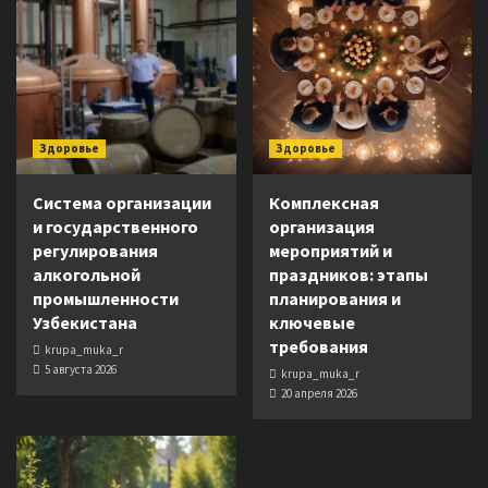
Здоровье
Здоровье
Система организации
Комплексная
и государственного
организация
регулирования
мероприятий и
алкогольной
праздников: этапы
промышленности
планирования и
Узбекистана
ключевые
требования
krupa_muka_r
5 августа 2026
krupa_muka_r
20 апреля 2026