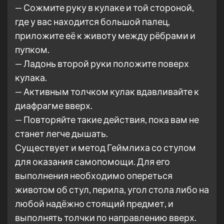
— Сожмите руку в кулаке и той стороной,
где у вас находится большой палец,
приложите её к животу между рёбрами и
пупком.
— Ладонь второй руки положите поверх
кулака.
— Активным толчком кулак вдавливайте к
диафрагме вверх.
— Повторяйте такие действия, пока вам не
станет легче дышать.
Существует и метод Геймлиха со стулом
для оказания самопомощи. Для его
выполнения необходимо опереться
животом об стул, перила, угол стола либо на
любой надёжно стоящий предмет, и
выполнять толчки по направлению вверх.