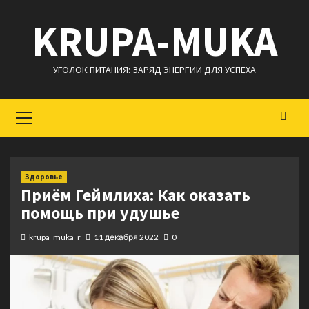
Перейти
KRUPA-MUKA
к
содержимому
УГОЛОК ПИТАНИЯ: ЗАРЯД ЭНЕРГИИ ДЛЯ УСПЕХА
Основное
меню
Здоровье
Приём Геймлиха: Как оказать
помощь при удушье
krupa_muka_r
11 декабря 2022
0