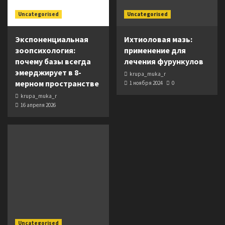
Uncategorised
Uncategorised
Экспоненциальная
Ихтиоловая мазь:
зоопсихология:
применение для
почему базы всегда
лечения фурункулов
эмерджирует в 8-
krupa_muka_r
мерном пространстве
1 ноября 2024
0
krupa_muka_r
16 апреля 2026
Uncategorised