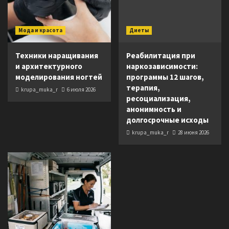
Мода и красота
Диеты
Техники наращивания
Реабилитация при
и архитектурного
наркозависимости:
моделирования ногтей
программы 12 шагов,
терапия,
krupa_muka_r
6 июля 2026
ресоциализация,
анонимность и
долгосрочные исходы
krupa_muka_r
28 июня 2026