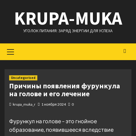
Перейти
KRUPA-MUKA
к
содержимому
УГОЛОК ПИТАНИЯ: ЗАРЯД ЭНЕРГИИ ДЛЯ УСПЕХА
Основное
меню
Uncategorised
Причины появления фурункула
на голове и его лечение
krupa_muka_r
1 ноября 2024
0
Фурункул на голове – это гнойное
образование, появившееся вследствие