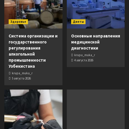
Здоровье
Диеты
Система организации и
Основные направления
государственного
медицинской
регулирования
диагностики
алкогольной
krupa_muka_r
промышленности
4 августа 2026
Узбекистана
krupa_muka_r
5 августа 2026