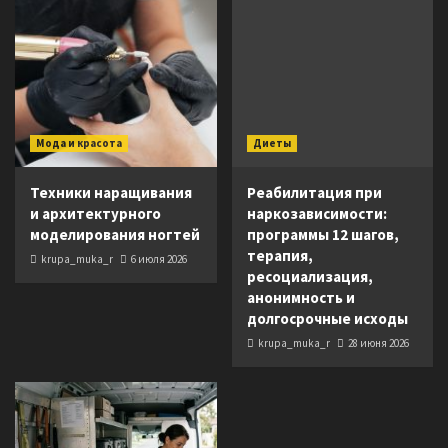
Мода и красота
Диеты
Техники наращивания
Реабилитация при
и архитектурного
наркозависимости:
моделирования ногтей
программы 12 шагов,
терапия,
krupa_muka_r
6 июля 2026
ресоциализация,
анонимность и
долгосрочные исходы
krupa_muka_r
28 июня 2026