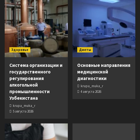
Здоровье
Диеты
Система организации и
Основные направления
государственного
медицинской
регулирования
диагностики
алкогольной
krupa_muka_r
промышленности
4 августа 2026
Узбекистана
krupa_muka_r
5 августа 2026