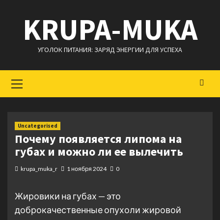
Перейти
KRUPA-MUKA
к
содержимому
УГОЛОК ПИТАНИЯ: ЗАРЯД ЭНЕРГИИ ДЛЯ УСПЕХА
Основное
меню
Uncategorised
Почему появляется липома на
губах и можно ли ее вылечить
krupa_muka_r
1 ноября 2024
0
Жировики на губах — это
доброкачественные опухоли жировой