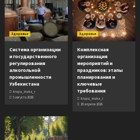
Здоровье
Здоровье
Система организации
Комплексная
и государственного
организация
регулирования
мероприятий и
алкогольной
праздников: этапы
промышленности
планирования и
Узбекистана
ключевые
требования
krupa_muka_r
5 августа 2026
krupa_muka_r
20 апреля 2026