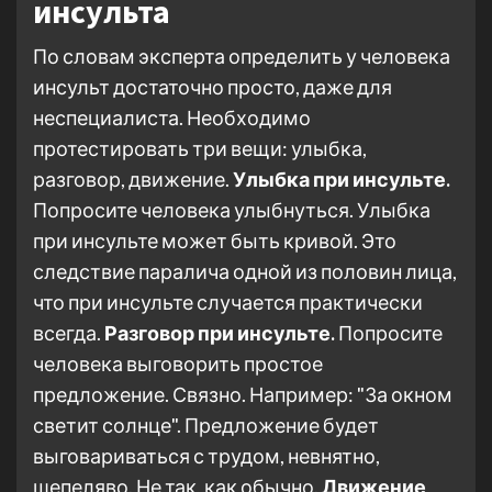
инсульта
По словам эксперта определить у человека
инсульт достаточно просто, даже для
неспециалиста. Необходимо
протестировать три вещи: улыбка,
разговор, движение.
Улыбка при инсульте.
Попросите человека улыбнуться. Улыбка
при инсульте может быть кривой. Это
следствие паралича одной из половин лица,
что при инсульте случается практически
всегда.
Разговор при инсульте.
Попросите
человека выговорить простое
предложение. Связно. Например: "За окном
светит солнце". Предложение будет
выговариваться с трудом, невнятно,
шепеляво. Не так, как обычно.
Движение