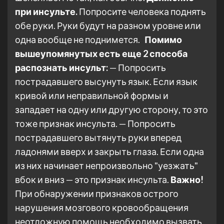
при инсульте.
Попросите человека поднять
обе руки. Руки будут на разном уровне или
одна вообще не поднимется.
Помимо
вышеупомянутых есть еще 2 способа
распознать инсульт:
— Попросить
пострадавшего высунуть язык. Если язык
кривой или неправильной формы и
западает на одну или другую сторону, то это
тоже признак инсульта. — Попросить
пострадавшего вытянуть руки вперед
ладонями вверх и закрыть глаза. Если одна
из них начинает непроизвольно "уезжать"
вбок и вниз — это признак инсульта.
Важно!
При обнаружении признаков острого
нарушения мозгового кровообращения
неотложную помощь необходимо вызвать