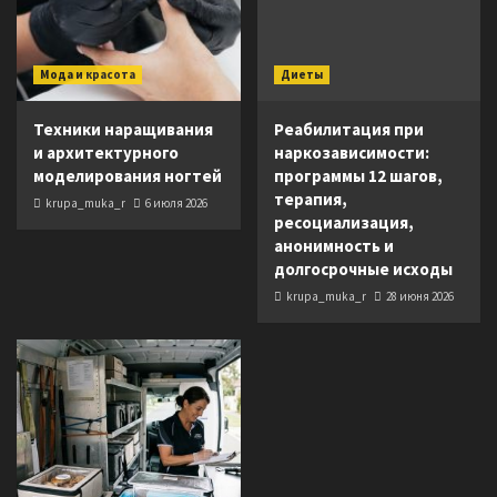
Мода и красота
Диеты
Техники наращивания
Реабилитация при
и архитектурного
наркозависимости:
моделирования ногтей
программы 12 шагов,
терапия,
krupa_muka_r
6 июля 2026
ресоциализация,
анонимность и
долгосрочные исходы
krupa_muka_r
28 июня 2026