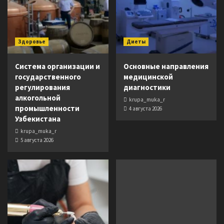
Здоровье
Диеты
Система организации и
Основные направления
государственного
медицинской
регулирования
диагностики
алкогольной
krupa_muka_r
промышленности
4 августа 2026
Узбекистана
krupa_muka_r
5 августа 2026