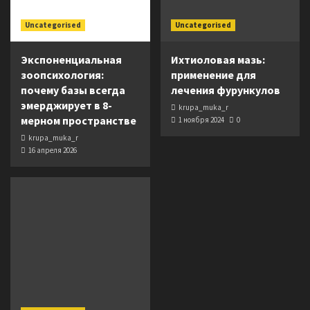
Uncategorised
Uncategorised
Экспоненциальная
Ихтиоловая мазь:
зоопсихология:
применение для
почему базы всегда
лечения фурункулов
эмерджирует в 8-
krupa_muka_r
мерном пространстве
1 ноября 2024
0
krupa_muka_r
16 апреля 2026