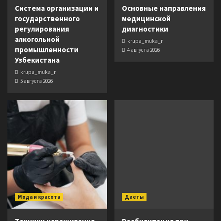
Система организации и
Основные направления
государственного
медицинской
регулирования
диагностики
алкогольной
krupa_muka_r
промышленности
4 августа 2026
Узбекистана
krupa_muka_r
5 августа 2026
Мода и красота
Диеты