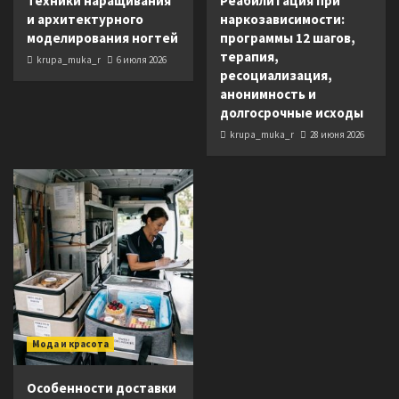
Техники наращивания
Реабилитация при
и архитектурного
наркозависимости:
моделирования ногтей
программы 12 шагов,
терапия,
krupa_muka_r
6 июля 2026
ресоциализация,
анонимность и
долгосрочные исходы
krupa_muka_r
28 июня 2026
Мода и красота
Особенности доставки