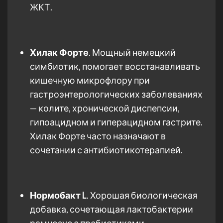
ЖКТ.
Хилак Форте
. Мощный немецкий
симбиотик, помогает восстанавливать
кишечную микрофлору при
гастроэнтерологических заболеваниях
— колите, хронической диспепсии,
гипоацидном и гиперацидном гастрите.
Хилак Форте часто назначают в
сочетании с антибиотикотерапией.
Нормобакт L
. Хорошая биологическая
добавка, сочетающая лактобактерии
рамнозус с пребиотиками.