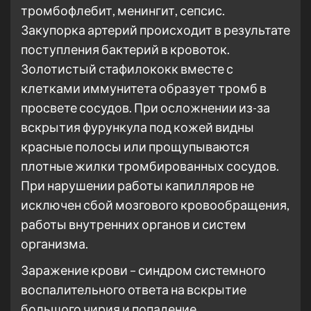
тромбофлебит, менингит, сепсис.
Закупорка артерий происходит в результате
поступления бактерий в кровоток.
Золотистый стафилококк вместе с
клетками иммунитета образует тромб в
просвете сосудов. При осложнении из-за
вскрытия фурункула под кожей видны
красные полосы или прощупываются
плотные жилки тромбированных сосудов.
При нарушении работы капилляров не
исключен сбой мозгового кровообращения,
работы внутренних органов и систем
организма.
Заражение крови – синдром системного
воспалительного ответа на вскрытие
большого чирия и попадение