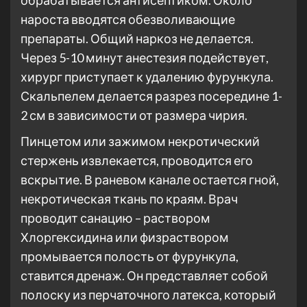
обрабатывается антисептиком. Около
нароста вводятся обезволивающие
препараты. Общий наркоз не делается.
Через 5-10 минут анестезия подействует,
хирург приступает к удалению фурункула.
Скальпелем делается разрез посередине 1-
2 см в зависимости от размера чирия.
Пинцетом или зажимом некротический
стержень извлекается, проводится его
вскрытие. В раневом канале остается гной,
некротическая ткань по краям. Врач
проводит санацию – раствором
Хлоргексидина или физраствором
промывается полость от фурункула,
ставится дренаж. Он представляет собой
полоску из перчаточного латекса, который