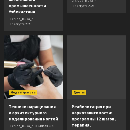
krupa_muka_r
промышленности
4 августа 2026
Узбекистана
krupa_muka_r
5 августа 2026
Мода и красота
Диеты
Техники наращивания
Реабилитация при
и архитектурного
наркозависимости:
моделирования ногтей
программы 12 шагов,
терапия,
krupa_muka_r
6 июля 2026