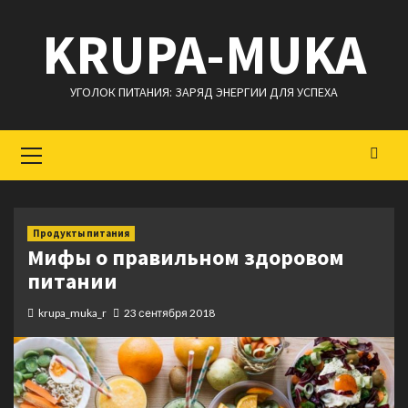
Перейти
KRUPA-MUKA
к
содержимому
УГОЛОК ПИТАНИЯ: ЗАРЯД ЭНЕРГИИ ДЛЯ УСПЕХА
Основное
меню
Продукты питания
Мифы о правильном здоровом
питании
krupa_muka_r
23 сентября 2018