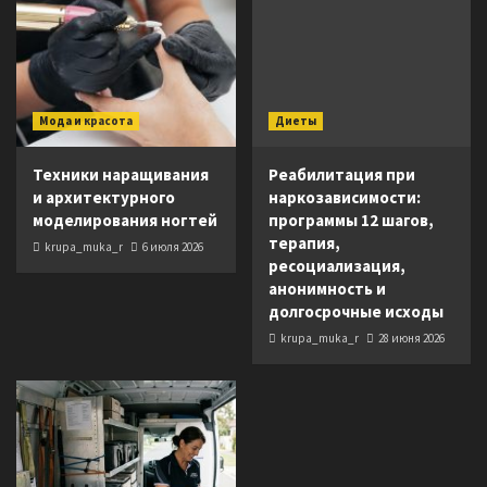
Мода и красота
Диеты
Техники наращивания
Реабилитация при
и архитектурного
наркозависимости:
моделирования ногтей
программы 12 шагов,
терапия,
krupa_muka_r
6 июля 2026
ресоциализация,
анонимность и
долгосрочные исходы
krupa_muka_r
28 июня 2026