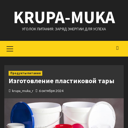
Перейти
KRUPA-MUKA
к
содержимому
УГОЛОК ПИТАНИЯ: ЗАРЯД ЭНЕРГИИ ДЛЯ УСПЕХА
Основное
меню
Продукты питания
Изготовление пластиковой тары
krupa_muka_r
6 октября 2024