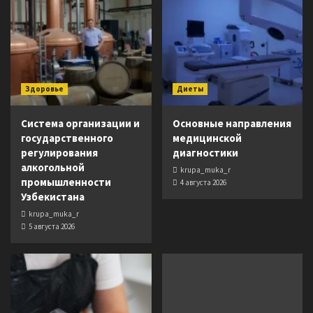
Здоровье
Диеты
Система организации и
Основные направления
государственного
медицинской
регулирования
диагностики
алкогольной
krupa_muka_r
промышленности
4 августа 2026
Узбекистана
krupa_muka_r
5 августа 2026