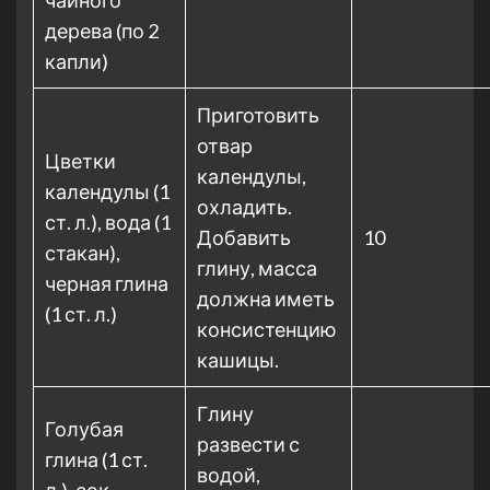
чайного
дерева (по 2
капли)
Приготовить
отвар
Цветки
календулы,
календулы (1
охладить.
ст. л.), вода (1
Добавить
10
стакан),
глину, масса
черная глина
должна иметь
(1 ст. л.)
консистенцию
кашицы.
Глину
Голубая
развести с
глина (1 ст.
водой,