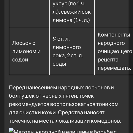
уксус (по 1 ч.
л.), свежий сок
лимона (1 ч. л.)
Компоненты
¼ ст. л.
Лосьон с
народного
лимонного
лимоном и
очищающего
сока, 2 ст. л.
содой
рецепта
соды
перемешать.
Перед нанесением народных лосьонов и
болтушек от черных пятен, точек
рекомендуется воспользоваться тоником
для очистки кожи. Средства наносят
точечно, на места локализации комедонов.