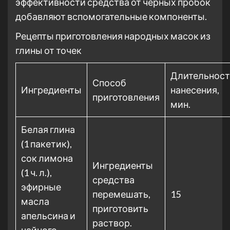
эффективности средства от черных пробок
добавляют вспомогательные компоненты.
Рецепты приготовления народных масок из
глины от точек
Длительност
Способ
Ингредиенты
нанесения,
приготовления
мин.
Белая глина
(1 пакетик),
сок лимона
Ингредиенты
(1 ч. л.),
средства
эфирные
перемешать,
15
масла
приготовить
апельсина и
раствор.