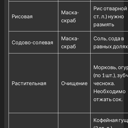
Рис отварной 
Маска-
Рисовая
ст. л.) нужно
скраб
размять
Маска-
Соль, сода в
Содово-солевая
скраб
равных долях
Морковь, огу
(по 1 шт.), зуб
Растительная
Очищение
чеснока.
Необходимо
отжать сок.
Кофейная гу