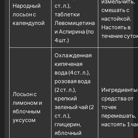
измельчить,
Народный
ст. л.),
смешать с
лосьон с
таблетки
настойкой.
календулой
Левомицетина
Настоять в
и Аспирина (по
течение суток
4 шт.)
Охлажденная
кипяченая
вода (4 ст. л.),
розовая вода
(2 ст. л.),
Ингредиенты
Лосьон с
крепкий
средства от
лимоном и
зеленый чай (2
точек
яблочным
ст. л.),
перемешать,
уксусом
глицерин,
настоять 1 ча
яблочный