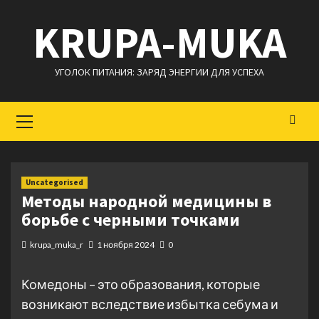
Перейти
KRUPA-MUKA
к
содержимому
УГОЛОК ПИТАНИЯ: ЗАРЯД ЭНЕРГИИ ДЛЯ УСПЕХА
Основное
меню
Uncategorised
Методы народной медицины в
борьбе с черными точками
krupa_muka_r
1 ноября 2024
0
Комедоны – это образования, которые
возникают вследствие избытка себума и