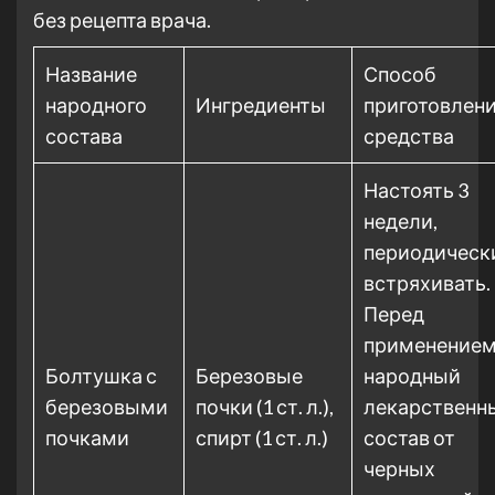
без рецепта врача.
Название
Способ
народного
Ингредиенты
приготовлен
состава
средства
Настоять 3
недели,
периодическ
встряхивать.
Перед
применение
Болтушка с
Березовые
народный
березовыми
почки (1 ст. л.),
лекарственн
почками
спирт (1 ст. л.)
состав от
черных