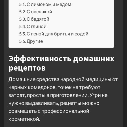
С лимоном и медом
С овсянкой
С бадягой
С глиной
С пеной для бритья и содой
Другие
Эффективность домашних
рецептов
Домашние средства народной медицины от
черных комедонов, точек не требуют
затрат, просты в приготовлении. Угри не
нужно выдавливать, рецепты можно
совмещать с профессиональной
косметикой.