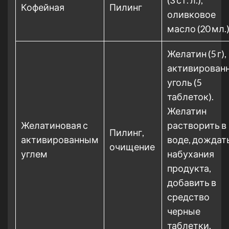
(3 ст. л.),
Кофейная
Пилинг
оливковое
масло (20 мл.
Желатин (5 г),
активирован
уголь (5
таблеток).
Желатин
Желатиновая с
растворить в
Пилинг,
активированным
воде, дождат
очищение
углем
набухания
продукта,
добавить в
средство
черные
таблетки.