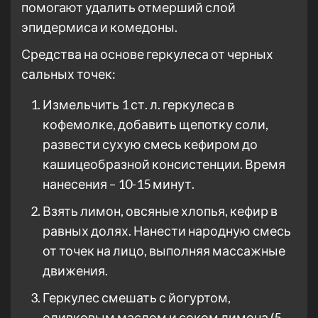
помогают удалить отмерший слой
эпидермиса и комедоны.
Средства на основе геркулеса от черных
сальных точек:
Измельчить 1 ст. л. геркулеса в
кофемолке, добавить щепотку соли,
развести сухую смесь кефиром до
кашицеобразной консистенции. Время
нанесения – 10-15 минут.
Взять лимон, овсяные хлопья, кефир в
равных долях. Нанести народную смесь
от точек на лицо, выполняя массажные
движения.
Геркулес смешать с йогуртом,
оливковым маслом и соком лимона (5