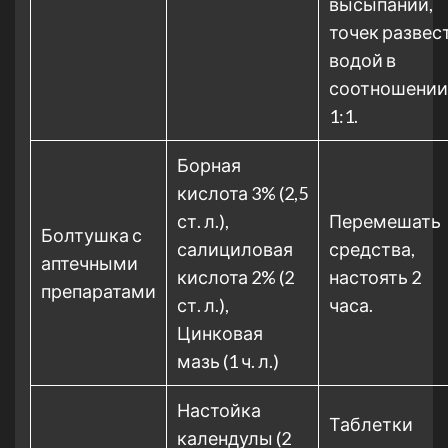
высыпаний,
точек развес
водой в
соотношении
1:1.
Борная
кислота 3% (2,5
ст. л.),
Перемешать
Болтушка с
салициловая
средства,
аптечными
кислота 2% (2
настоять 2
препаратами
ст. л.),
часа.
Цинковая
мазь (1 ч. л.)
Настойка
Таблетки
календулы (2