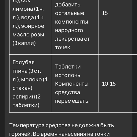
л.), сок
добавить
лимона (1 ч.
остальные
15
л.), вода (1 ч.
компоненты
л.), эфирное
народного
масло розы
лекарства от
(3 капли)
точек.
Голубая
Таблетки
глина (3 ст.
истолочь.
л.), молоко (1
Компоненты
10-15
стакан),
средства
аспирин (2
перемешать.
таблетки)
Температура средства не должна быть
горячей. Во время нанесения на точки