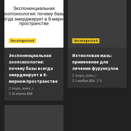
Uncategorised
Uncategorised
Экспоненциальная
Ихтиоловая мазь:
зоопсихология:
применение для
почему базы всегда
лечения фурункулов
эмерджирует в 8-
krupa_muka_r
мерном пространстве
1 ноября 2024
0
krupa_muka_r
16 апреля 2026