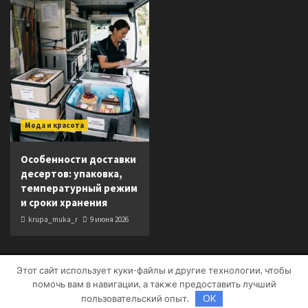
Мода и красота
Особенности доставки
десертов: упаковка,
температурный режим
и сроки хранения
krupa_muka_r
9 июня 2026
Этот сайт использует куки-файлы и другие технологии, чтобы
Copyright © Все права защищены.
|
CoverNews
от AF
помочь вам в навигации, а также предоставить лучший
themes.
пользовательский опыт.
OK