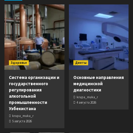
Здоровье
Диеты
Система организации и
Основные направления
государственного
медицинской
регулирования
диагностики
алкогольной
krupa_muka_r
промышленности
4 августа 2026
Узбекистана
krupa_muka_r
5 августа 2026