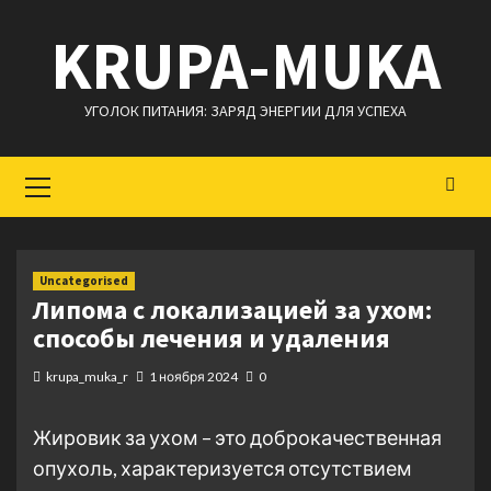
Перейти
KRUPA-MUKA
к
содержимому
УГОЛОК ПИТАНИЯ: ЗАРЯД ЭНЕРГИИ ДЛЯ УСПЕХА
Основное
меню
Uncategorised
Липома с локализацией за ухом:
способы лечения и удаления
krupa_muka_r
1 ноября 2024
0
Жировик за ухом – это доброкачественная
опухоль, характеризуется отсутствием