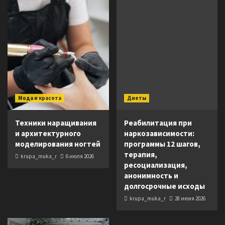
Мода и красота
Диеты
Техники наращивания
Реабилитация при
и архитектурного
наркозависимости:
моделирования ногтей
программы 12 шагов,
терапия,
krupa_muka_r
6 июля 2026
ресоциализация,
анонимность и
долгосрочные исходы
krupa_muka_r
28 июня 2026