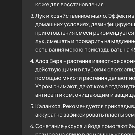
коже для восстановления.
Лук и хозяйственное мыло. Эффекти
домашних условиях, дезинфицирующ
приготовления смеси рекомендуется 
лук, смешать и проварить на медлен
остывания можно прикладывать на 45
Алоэ Вера – растение известное св
действующими в глубоких слоях эп
помощью мякоти растения делают но
Утром снимают, дают коже отдохнуть
антисептиком, очищающим и защища
Каланхоэ. Рекомендуется прикладыва
аккуратно зафиксировать пластырем
Сочетание уксуса и йода помогают б
размера на спине в домашних услови