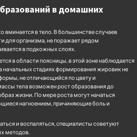
образований в домашних
ко вминается в тело. В большинстве случаев
и для организма, не поражает рядом
ивается в подкожных слоях.
ется в области поясницы, в этой зоне наблюдается
а начальных стадиях формирования жировик не
формы, не отличающийся по цвету и
массы тела возможен рост образования до
раз жизни. По мере роста могут начаться
щиеся нагноением, причиняющие боль и
аться и воспаляться, специалисты советуют
х методов.