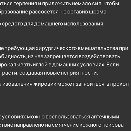
аться терпения и приложить немало сил, чтобы
бразование рассосется, не оставив шрама.
не требующая хирургического вмешательства при
обидность, на нее запрещается воздействовать
прокалывать иглой в домашних условиях. Если
т расти, создавая новые неприятности.
а избавления жировик может загноиться, в прокол
х условиях можно воспользоваться аптечными
ствие направлено на смягчение кожного покрова