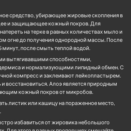
вное средство, убирающее жировые скопления в
ее и защищающее кожный покров. Для
натереть на терке в равных количествах мыло и
ном огне до получения однородной массы. После
 минут, после смыть теплой водой.
оими вытягивавшими способностями,
идермиса и нормализующими липидный обмен. С
чной компресс и заклеивают лейкопластырем.
 и восстановиться. Алоэ является природным
ющим кожный покров от микробов.
ть листик или кашицу на пораженное место,
.
ыстро избавиться от жировика небольшого
ях. Для этого в равных пропорциях смешайте