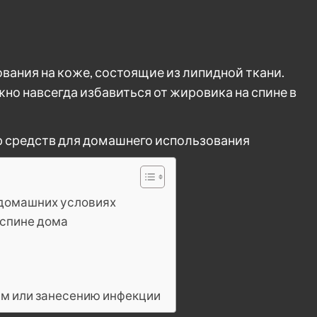
вания на коже, состоящие из липидной ткани.
но навсегда избавиться от жировика на спине в
 домашних условиях
 спине дома
ам или занесению инфекции