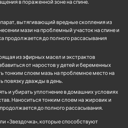
щения в пораженной зоне на спине.
епарат, вытягивающий вредные скопления из
несении мази на проблемный участок на спине и
а продолжается до полного рассасывания
тоящая из эфирных масел и экстрактов
збавиться от наростов у детей и беременных
ь тонким слоем мазь на проблемное место на
ь повязку дважды в день.
ять и убирать уплотнение в домашних условиях
став. Наноситься тонким слоем на жировик и
продолжается до полного рассасывания.
ли «Звездочка», которые способствуют