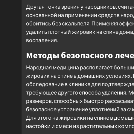
Другая точка зрения у народников, счит
основанной на применении средств нар
обойтись без скальпеля. Применяя эфф
удалить плотный жировик на спине дома,
воспаления.
Методы безопасного лече
Народная медицина располагает больш
жировик на спине в домашних условиях.
обследование в клинике для подтвержде
требующее другого способа удаления. М
размеров, способных быстро рассасыват
безопасное устранение уплотнений за сч
Для этого на жировики на спине в дома
настойки и смеси из растительных ком