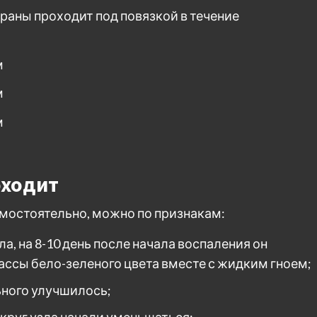
раны проходит под повязкой в течение
оходит
амостоятельно, можно по признакам:
, на 8-10 день после начала воспаления он
ассы бело-зеленого цвета вместе с жидким гноем;
ьного улучшилось;
округ узла начали уменьшаться;