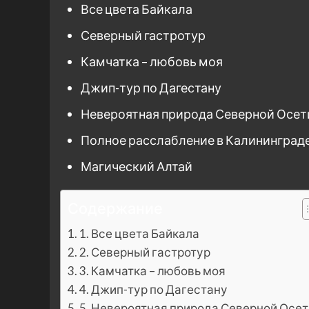
Все цвета Байкала
Северный гастротур
Камчатка – любовь моя
Джип-тур по Дагестану
Невероятная природа Северной Осет
Полное расслабление в Калининград
Магический Алтай
Содержание
1. Все цвета Байкала
2. Северный гастротур
3. Камчатка – любовь моя
4. Джип-тур по Дагестану
5. Невероятная природа Северной Осе