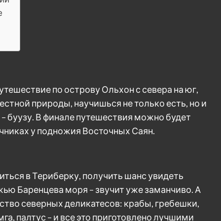
е
утешествие по острову Ольхон с севера на юг,
естной природы, научишься не только есть, но и
– буузу. В финале путешествия можно будет
чниках у подножия Восточных Саян.
иться в Териберку, получить шанс увидеть
жью Баренцева моря – звучит уже заманчиво. А
ство северных деликатесов: крабы, гребешки,
га, палтус – и все это приготовлено лучшими