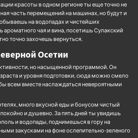
ации красоты в одном регионе ты еще точно не
вная часть перемещений на машинах, но будут и
побываешь на водопадах и чистейших
ароматного чая и вина, посетишь Сулакский
тно точно захочешь вернуться.
Северной Осетии
активности, но насыщенной программой. Он
раста и уровня подготовки, сюда можно смело
тобы всем вместе наслаждаться невероятными
телях, много вкусной еды и бонусом чистый
спокойно и душевно. За пять дней ты увидишь
оль и водопады, поднимешься в гору на
ными закусками на фоне ослепительно-зеленого