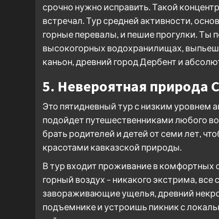
срочно нужно исправить. Такой концентр
встречал. Тур средней активности, осно
горные перевалы, и пешие прогулки. Ты 
высокогорных водохранилищах, выпьешь 
каньон, древний город Дербент и абсолю
5. Невероятная природа 
Это пятидневный тур с низким уровнем 
подойдет путешественниками любого воз
брать родителей и детей от семи лет, ч
красотами кавказской природы.
В тур входит проживание в комфортных о
горный воздух – никакого экстрима, все 
завораживающие ущелья, древний некроп
подъемнике и устроишь пикник с локаль