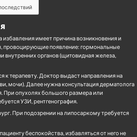
 последствий
ся
 избавления имеет причина возникновения и
ы, провоцирующие появление: гормональные
и внутренних органов (щитовидная железа,
 к терапевту. Доктор выдаст направления на
ви, мочи). Далее нужна консультация дерматолога
я. При опухолях большого размера или
буется УЗИ, рентгенография.
ург. При подозрении на липосаркому требуется
 пациенту беспокойства, избавляться от него не