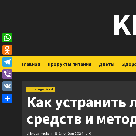
Перейти
K
к
содержимому
WhatsApp
Odnoklassniki
Главная
Продукты питания
Диеты
Здор
Telegram
Viber
Uncategorised
Как устранить 
VK
Отправить
средств и мето
krupa_muka_r
1 ноября 2024
0