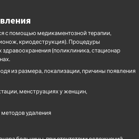
авления
я с помощью медикаментозной терапии,
ионож, криодеструкция). Процедуры
 здравоохранения (поликлиника, стационар
нах.
одя из размера, локализации, причины появления
тации, менструациях у женщин,
онара больницы, при отсутствии осложнений