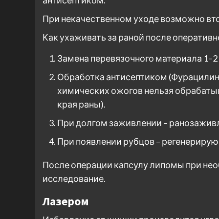
При некачественном уходе возможно вто
Как ухаживать за раной после оператив
Замена перевязочного материала 1–2 р
Обработка антисептиком (Фурацилин,
химических ожогов нельзя обрабатыв
края раны).
При долгом заживлении – ранозажив
При появлении рубцов – регенерирую
После операции капсулу липомы при не
исследование.
Лазером