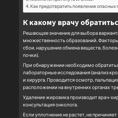
Как предотвратить появление опасных
К какому врачу обратить
Решающее значение для выбора варианта
множественность образований. Фактор
сбои, нарушение обмена веществ, болезн
почки).
При обнаружении необходимо обратиться
лабораторные исследования (анализ кро
и хирурга. Проводится осмотр, пальпаци
расположении на внутренних органах тре
Удаление жировика производит врач-хир
консультация онколога.
Если уплотнение не растет, не причиняет