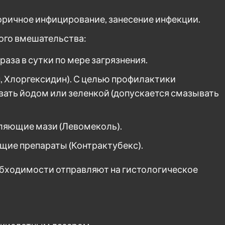
ричное инфицирование, занесение инфекции.
ного вмешательства:
аза в сутки по мере загрязнения.
 Хлоргексидин). С целью профилактики
ать йодом или зеленкой (допускается смазывать
ляющие мази (Левомеколь).
щие препараты (Контрактубекс).
обходимости отправляют на гистологическое