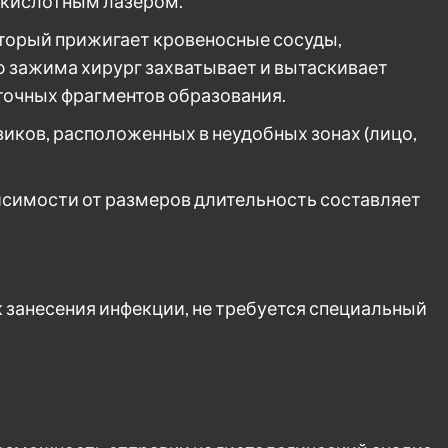
екислотным лазером.
оторый прижигает кровеносные сосуды,
 зажима хирург захватывает и вытаскивает
точных фрагментов образования.
иков, расположенных в неудобных зонах (лицо,
висимости от размеров длительность составляет
к занесения инфекции, не требуется специальный