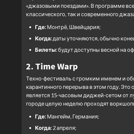
«джазовыми поездами». В программе все
классического, так и современного джа
Где:
Монтрё, Швейцария;
Когда:
даты уточняются, обычно коне
Билеты:
будут доступны весной на о
2. Time Warp
Техно-фестиваль с громким именем и о
карантинного перерыва в этом году. Это
является 15-часовым диджей-сетом от л
городе целую неделю проходят воркшопы
Где:
Мангейм, Германия;
Когда:
2 апреля;