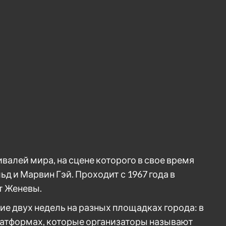
алей мира, на сцене которого в свое время
 и Марвин Гэй. Проходит с 1967 года в
т Женевы.
ие двух недель на разных площадках города: в
платформах, которые организаторы называют