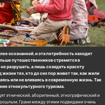
ее осознанной, и эта потребность находит
больше путешественников стремится в
не разрушать, а лишь созидать красоту
изни тех, кто до сих пор живет так, как жили
ваясь или не вливаясь в современную жизнь. Так
ние этнокультурного туризма.
одят этнический, аборигенный, этнографический и
прошлым. Грани между этими подвидами очень