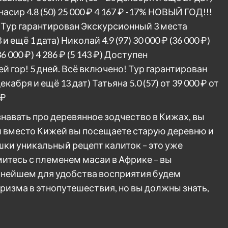
насир 4.8
(50)
25 000 ₽
4 167 ₽
-17%
НОВЫЙ ГОД!!!
ур гарантирован Экскурсионный 3 места
3 и ещё 1 дата)
Николай 4.9
(97)
30 000 ₽
(36 000 ₽)
36 000 ₽)
4 286 ₽
(5 143 ₽)
Доступен
 гор! 5 дней. Всё включено! Тур гарантирован
 декабря и ещё 13 дат)
Татьяна 5.0
(57)
от 39 000 ₽
от
 ₽
навать про деревянное зодчество в Кижах, вы
и вместо Кижей вы посещаете старую деревню и
ки уникальный рецепт калиток – это уже
итесь с племенем масаи в Африке – вы
ьнейшем для удобства восприятия будем
ризма в этнопутешествия, но вы должны знать,