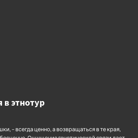
 в этнотур
и, – всегда ценно, а возвращаться в те края,
 бесценно. Ощущение генетической связи дает