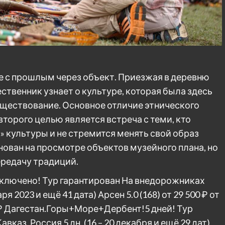
е с прошлым через объект. Приезжая в деревню
ственник узнает о культуре, которая была здесь
уществование. Основное отличие этнического
 второго целью является встреча с теми, кто
 культуры и не стремится менять свой образ
нован на просмотре объектов музейного плана, но
редачу традиций.
лючено! Тур гарантирован На внедорожниках
варя 2023 и ещё 41 дата)
Арсен 5.0
(168)
от 29 500 ₽
от
₽
Дагестан.Горы+Море+Дербент!5 дней! Тур
Кавказ, Россия
5 дн.
(16 – 20 декабря и ещё 29 дат)