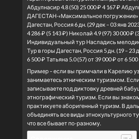
Абдулнасир 4.8
(50)
25 000 ₽
4 167 ₽
Абдул
ДАГЕСТАН-«Максимальное погружение» Т
Дагестан, Россия
6 дн.
(29 дек – 03 янв 202
4 286 ₽
(5 143 ₽)
Николай 4.9
(97)
30 000 ₽
(
Индивидуальный тур
Насладись мелодией
Тур в горы Дагестан, Россия
5 дн.
(19 – 23
6 500 ₽
Татьяна 5.0
(57)
от 39 000 ₽
от 6 500
Пример – если вы примчали в Карелию уз
занимаетесь этническим туризмом. Есл
записываете под диктовку древней бабуш
этнографический туризм. Если вы знаком
практикуете аборигенный туризм. В дал
объединять все виды этнокультурного ту
что все бывает по-разному.