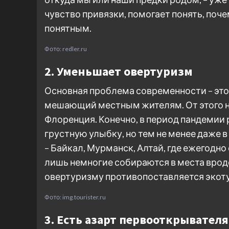
чувство привязки, помогает понять, поч
понятным.
Фото: redler.ru
2. Уменьшает овертуризм
Основная проблема современности – это
мешающий местным жителям. От этого на
Флоренция. Конечно, в период пандемии
грустную улыбку, но тем не менее даже 
– Байкал, Мурманск, Алтай, где ежегодн
лишь немногие собираются в места врод
овертуризму противопоставляется экот
Фото: img.tourister.ru
3. Есть азарт первооткрывателя