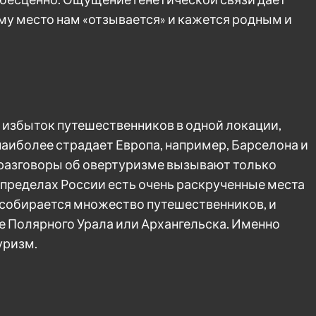
ему место нам «отзывается» и кажется родным и
 избыток путешественников в одной локации,
иболее страдает Европа, например, Барселона и
 разговоры об овертуризме вызывают только
в пределах России есть очень раскрученные места
о собирается множество путешественников, и
е Полярного Урала или Архангельска. Именно
уризм.