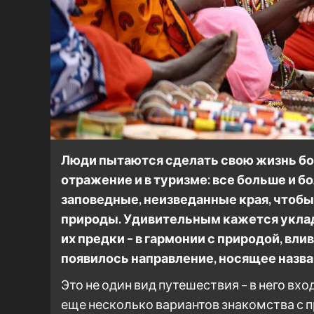
Люди пытаются сделать свою жизнь бол
отражение и в туризме: все больше и 
заповедные, неизведанные края, чтобы 
природы. Удивительным кажется уклад ж
их предки – в гармонии с природой, вли
появилось направление, носящее назва
Это не один вид путешествия – в него вх
еще несколько вариантов знакомства с 