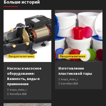
Больше историй
Продукты питания
Продукты питания
Насосы и насосное
Изготовление
оборудование:
пластиковой тары
Важность, виды и
krupa_muka_r
применение
6 октября 2024
krupa_muka_r
9 октября 2024