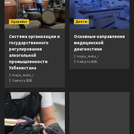
Здоровье
Диеты
Система организации и
Основные направления
государственного
медицинской
регулирования
диагностики
алкогольной
krupa_muka_r
промышленности
4 августа 2026
Узбекистана
krupa_muka_r
5 августа 2026