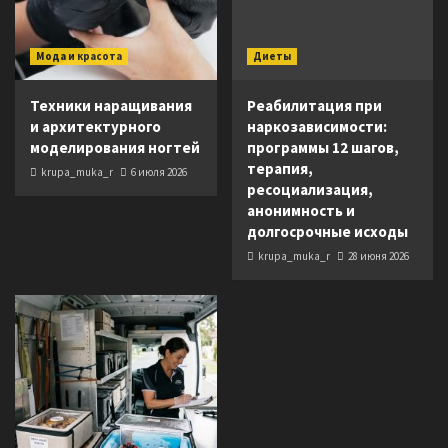
Мода и красота
Диеты
Техники наращивания
Реабилитация при
и архитектурного
наркозависимости:
моделирования ногтей
программы 12 шагов,
терапия,
krupa_muka_r
6 июля 2026
ресоциализация,
анонимность и
долгосрочные исходы
krupa_muka_r
28 июня 2026