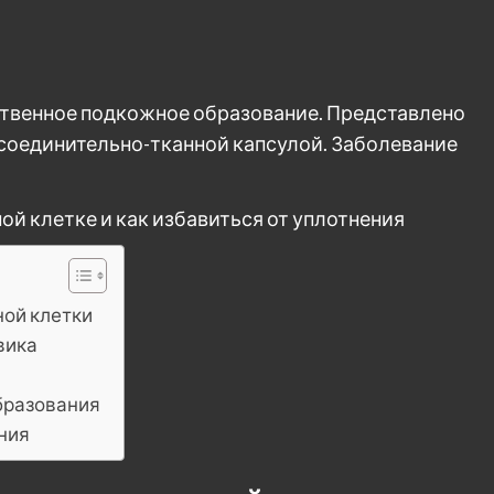
ственное подкожное образование. Представлено
соединительно-тканной капсулой. Заболевание
ной клетки
вика
бразования
ния