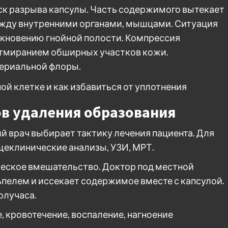
ск разрыва капсулы. Часть содержимого вытекает
ежду внутренними органами, мышцами. Ситуация
икновению гнойной полости. Компрессия
отмиранием обширных участков кожи.
териальной флоры.
в удаления образования
й врач выбирает тактику лечения пациента. Для
щеклинические анализы, УЗИ, МРТ.
ческое вмешательство. Доктор под местной
ьпелем и иссекает содержимое вместе с капсулой.
олучаса.
кровотечение, воспаление, нагноение