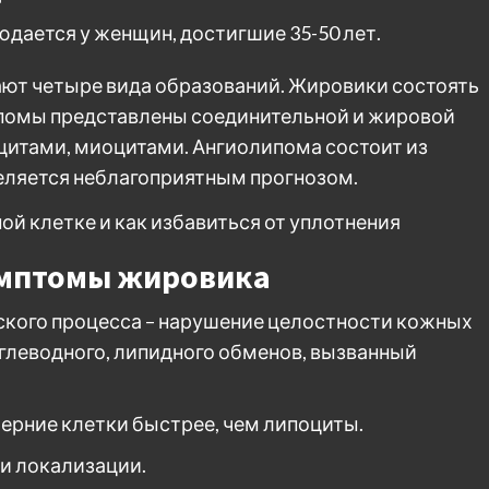
дается у женщин, достигшие 35-50 лет.
ют четыре вида образований. Жировики состоять
помы представлены соединительной и жировой
итами, миоцитами. Ангиолипома состоит из
еляется неблагоприятным прогнозом.
имптомы жировика
ского процесса – нарушение целостности кожных
углеводного, липидного обменов, вызванный
ерние клетки быстрее, чем липоциты.
и локализации.