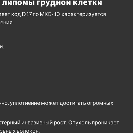
0 липомы грудной клетки
еет код D17 по МКБ-10, характеризуется
ения.
и.
нно, уплотнение может достигать огромных
ктерный инвазивный рост. Опухоль проникает
ервных волокон.