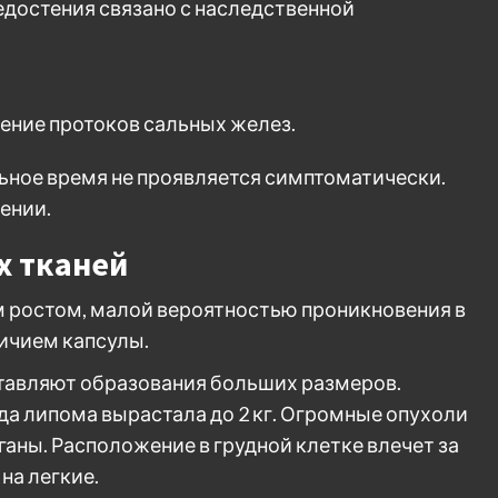
едостения связано с наследственной
ение протоков сальных желез.
ьное время не проявляется симптоматически.
ении.
х тканей
 ростом, малой вероятностью проникновения в
ичием капсулы.
тавляют образования больших размеров.
да липома вырастала до 2 кг. Огромные опухоли
ны. Расположение в грудной клетке влечет за
на легкие.