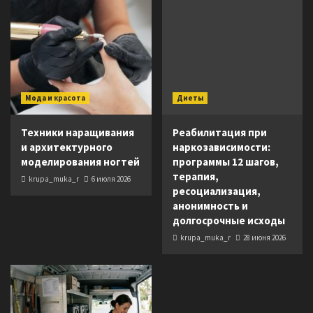
Мода и красота
Диеты
Техники наращивания
Реабилитация при
и архитектурного
наркозависимости:
моделирования ногтей
программы 12 шагов,
терапия,
krupa_muka_r
6 июля 2026
ресоциализация,
анонимность и
долгосрочные исходы
krupa_muka_r
28 июня 2026