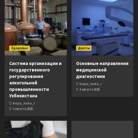
Здоровье
Диеты
Система организации и
Основные направления
государственного
медицинской
регулирования
диагностики
алкогольной
krupa_muka_r
промышленности
4 августа 2026
Узбекистана
krupa_muka_r
5 августа 2026