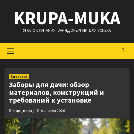
Перейти
KRUPA-MUKA
к
содержимому
УГОЛОК ПИТАНИЯ: ЗАРЯД ЭНЕРГИИ ДЛЯ УСПЕХА
Основное
меню
Здоровье
Заборы для дачи: обзор
материалов, конструкций и
требований к установке
krupa_muka_r
6 апреля 2026