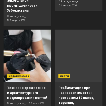
алкогольной
krupa_muka_r
промышленности
4 августа 2026
Узбекистана
krupa_muka_r
5 августа 2026
Мода и красота
Диеты
Техники наращивания
Реабилитация при
и архитектурного
наркозависимости:
моделирования ногтей
программы 12 шагов,
терапия,
krupa_muka_r
6 июля 2026