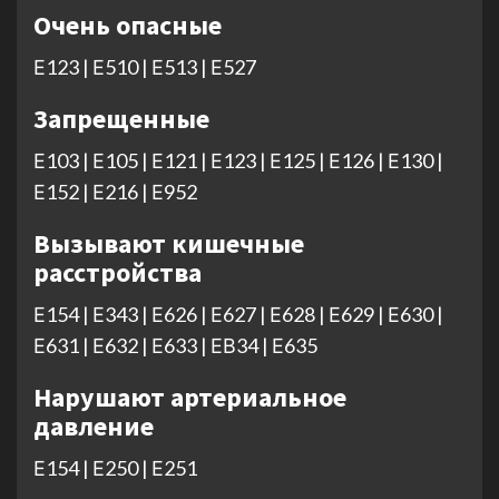
Очень опасные
Е123 | Е510 | Е513 | Е527
Запрещенные
Е103 | Е105 | Е121 | Е123 | Е125 | Е126 | Е130 |
Е152 | Е216 | Е952
Вызывают кишечные
расстройства
Е154 | Е343 | Е626 | Е627 | Е628 | Е629 | Е630 |
Е631 | Е632 | Е633 | ЕВ34 | Е635
Нарушают артериальное
давление
Е154 | Е250 | Е251