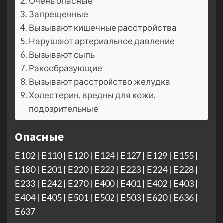
Очень опасные
Запрещенные
Вызывают кишечные расстройства
Нарушают артериальное давление
Вызывают сыпь
Ракообразующие
Вызывают расстройство желудка
Холестерин, вредны для кожи,
подозрительные
Опасные
Е102 | Е110 | Е120 | Е124 | Е127 | Е129 | Е155 |
Е180 | Е201 | Е220 | Е222 | Е223 | Е224 | Е228 |
Е233 | Е242 | Е270 | Е400 | Е401 | Е402 | Е403 |
Е404 | Е405 | Е501 | Е502 | Е503 | Е620 | Е636 |
Е637