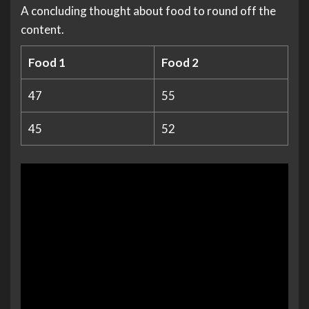
A concluding thought about food to round off the
content.
Food 1
Food 2
47
55
45
52