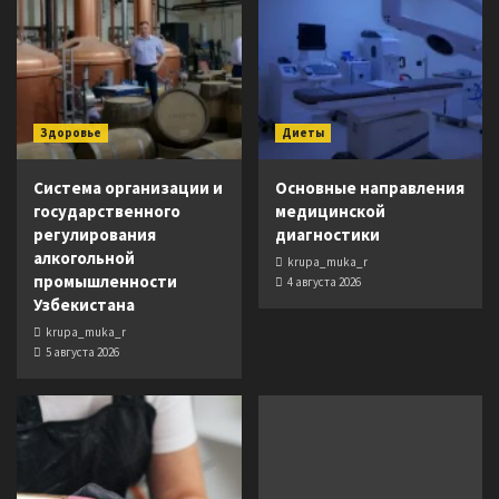
Здоровье
Диеты
Система организации и
Основные направления
государственного
медицинской
регулирования
диагностики
алкогольной
krupa_muka_r
промышленности
4 августа 2026
Узбекистана
krupa_muka_r
5 августа 2026