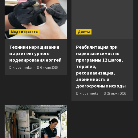
Мода и красота
Диеты
Техники наращивания
Реабилитация при
и архитектурного
наркозависимости:
моделирования ногтей
программы 12 шагов,
терапия,
krupa_muka_r
6 июля 2026
ресоциализация,
анонимность и
долгосрочные исходы
krupa_muka_r
28 июня 2026