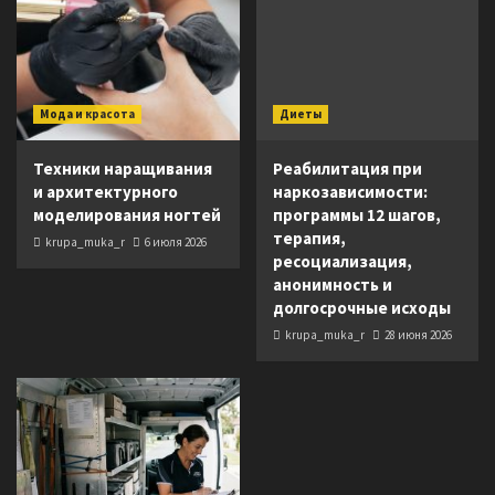
Мода и красота
Диеты
Техники наращивания
Реабилитация при
и архитектурного
наркозависимости:
моделирования ногтей
программы 12 шагов,
терапия,
krupa_muka_r
6 июля 2026
ресоциализация,
анонимность и
долгосрочные исходы
krupa_muka_r
28 июня 2026