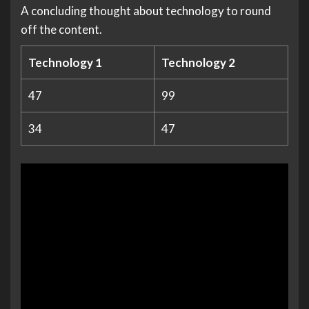
A concluding thought about technology to round
off the content.
Technology 1
Technology 2
47
99
34
47