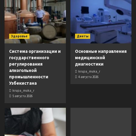
Здоровье
Диеты
Система организации и
Основные направления
государственного
медицинской
регулирования
диагностики
алкогольной
krupa_muka_r
промышленности
4 августа 2026
Узбекистана
krupa_muka_r
5 августа 2026