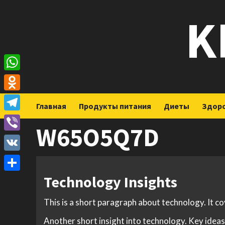
Перейти
K
к
содержимому
WhatsApp
Odnoklassniki
Главная
Продукты питания
Диеты
Здор
Telegram
W65O5Q7D
Viber
VK
Technology Insights
Отправить
This is a short paragraph about technology. It c
Another short insight into technology. Key ideas 