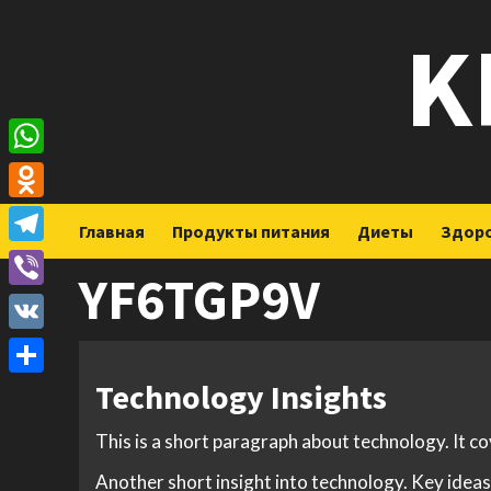
Перейти
K
к
содержимому
WhatsApp
Odnoklassniki
Главная
Продукты питания
Диеты
Здор
Telegram
YF6TGP9V
Viber
VK
Technology Insights
Отправить
This is a short paragraph about technology. It c
Another short insight into technology. Key ideas 