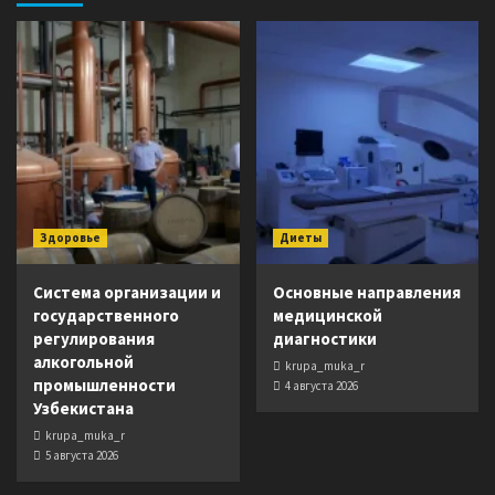
Здоровье
Диеты
Система организации и
Основные направления
государственного
медицинской
регулирования
диагностики
алкогольной
krupa_muka_r
промышленности
4 августа 2026
Узбекистана
krupa_muka_r
5 августа 2026