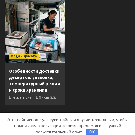
Мода и красота
Особенности доставки
десертов: упаковка,
температурный режим
и сроки хранения
krupa_muka_r
9 июня 2026
Этот сайт использует куки-файлы и другие технологии, чтобы
Copyright © Все права защищены.
|
CoverNews
от AF
помочь вам в навигации, а также предоставить лучший
themes.
пользовательский опыт.
OK