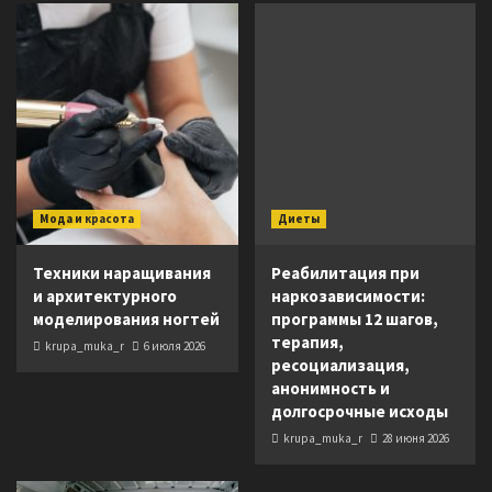
Мода и красота
Диеты
Техники наращивания
Реабилитация при
и архитектурного
наркозависимости:
моделирования ногтей
программы 12 шагов,
терапия,
krupa_muka_r
6 июля 2026
ресоциализация,
анонимность и
долгосрочные исходы
krupa_muka_r
28 июня 2026