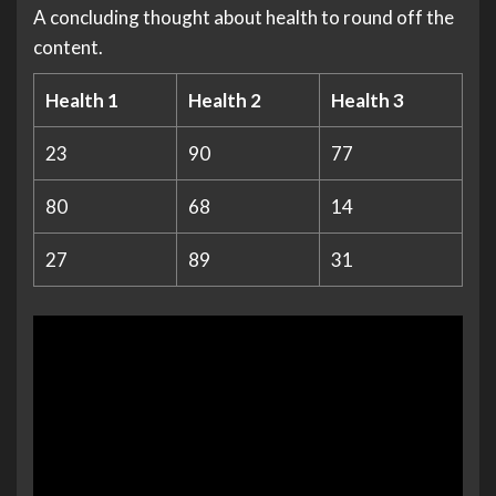
A concluding thought about health to round off the
content.
Health 1
Health 2
Health 3
23
90
77
80
68
14
27
89
31