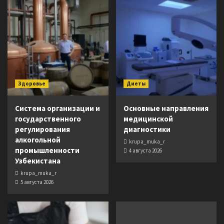
Здоровье
Диеты
Система организации и
Основные направления
государственного
медицинской
регулирования
диагностики
алкогольной
krupa_muka_r
промышленности
4 августа 2026
Узбекистана
krupa_muka_r
5 августа 2026