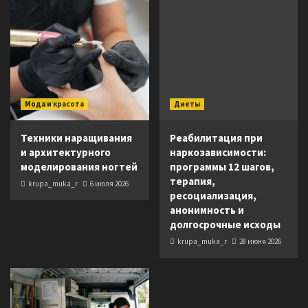
Мода и красота
Диеты
Техники наращивания
Реабилитация при
и архитектурного
наркозависимости:
моделирования ногтей
программы 12 шагов,
терапия,
krupa_muka_r
6 июля 2026
ресоциализация,
анонимность и
долгосрочные исходы
krupa_muka_r
28 июня 2026