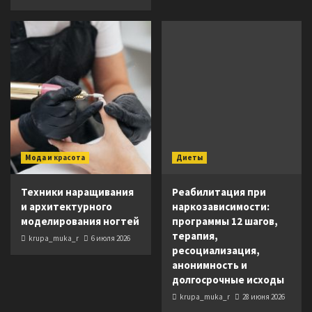
Мода и красота
Диеты
Техники наращивания
Реабилитация при
и архитектурного
наркозависимости:
моделирования ногтей
программы 12 шагов,
терапия,
krupa_muka_r
6 июля 2026
ресоциализация,
анонимность и
долгосрочные исходы
krupa_muka_r
28 июня 2026