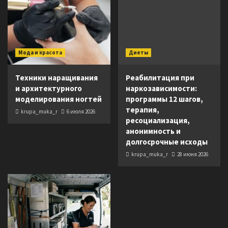
Мода и красота
Диеты
Техники наращивания
Реабилитация при
и архитектурного
наркозависимости:
моделирования ногтей
программы 12 шагов,
терапия,
krupa_muka_r
6 июля 2026
ресоциализация,
анонимность и
долгосрочные исходы
krupa_muka_r
28 июня 2026