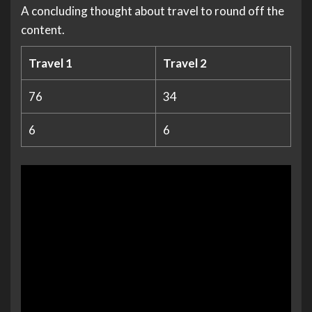
A concluding thought about travel to round off the
content.
Travel 1
Travel 2
76
34
6
6