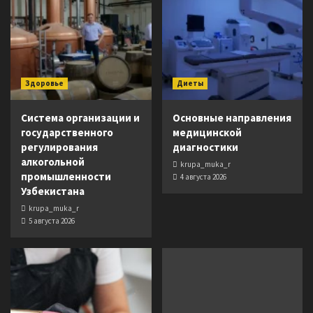
Здоровье
Диеты
Система организации и
Основные направления
государственного
медицинской
регулирования
диагностики
алкогольной
krupa_muka_r
промышленности
4 августа 2026
Узбекистана
krupa_muka_r
5 августа 2026