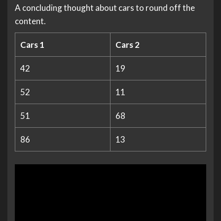
A concluding thought about cars to round off the
content.
Cars 1
Cars 2
42
19
52
11
51
68
86
13