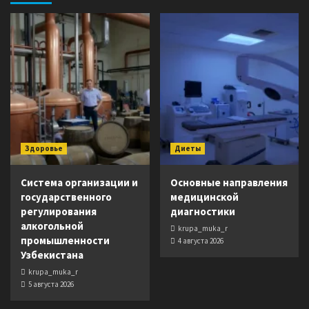
Здоровье
Диеты
Система организации и
Основные направления
государственного
медицинской
регулирования
диагностики
алкогольной
krupa_muka_r
промышленности
4 августа 2026
Узбекистана
krupa_muka_r
5 августа 2026