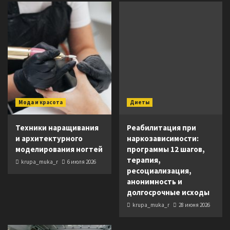
Мода и красота
Диеты
Техники наращивания
Реабилитация при
и архитектурного
наркозависимости:
моделирования ногтей
программы 12 шагов,
терапия,
krupa_muka_r
6 июля 2026
ресоциализация,
анонимность и
долгосрочные исходы
krupa_muka_r
28 июня 2026