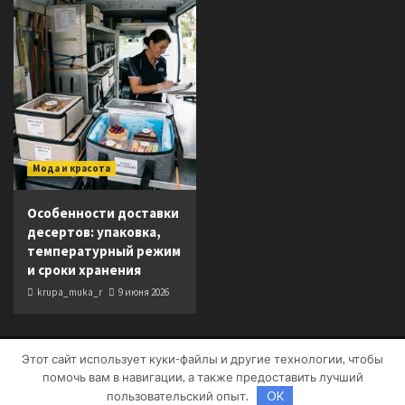
Мода и красота
Особенности доставки
десертов: упаковка,
температурный режим
и сроки хранения
krupa_muka_r
9 июня 2026
Этот сайт использует куки-файлы и другие технологии, чтобы
Copyright © Все права защищены.
|
CoverNews
от AF
помочь вам в навигации, а также предоставить лучший
themes.
пользовательский опыт.
OK