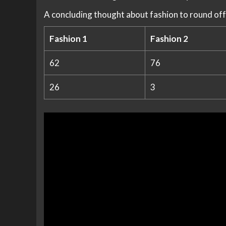
A concluding thought about fashion to round off
Fashion 1
Fashion 2
62
76
26
3