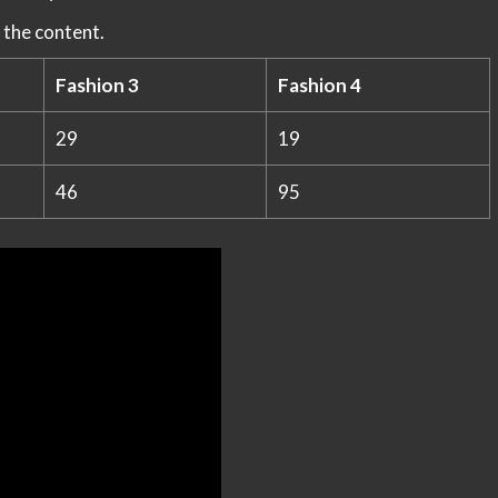
 the content.
Fashion 3
Fashion 4
29
19
46
95