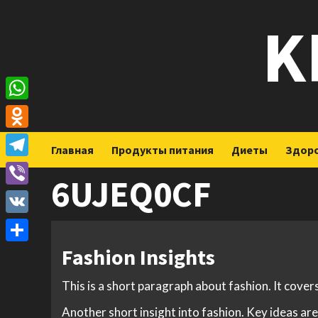
Перейти
K
к
содержимому
WhatsApp
Odnoklassniki
Главная
Продукты питания
Диеты
Здор
Telegram
6UJEQ0CF
Viber
VK
Fashion Insights
Отправить
This is a short paragraph about fashion. It cover
Another short insight into fashion. Key ideas are