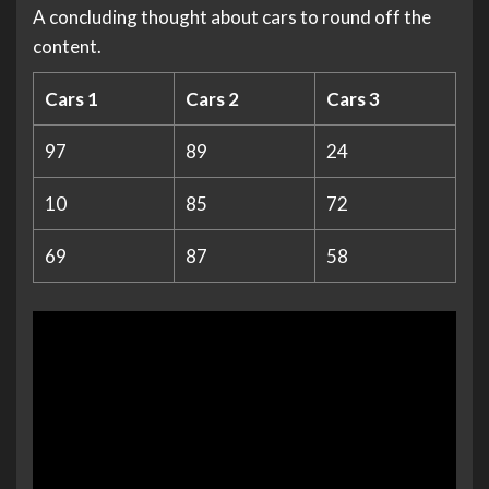
A concluding thought about cars to round off the
content.
Cars 1
Cars 2
Cars 3
97
89
24
10
85
72
69
87
58