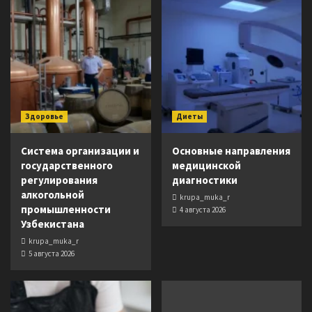
Здоровье
Диеты
Система организации и
Основные направления
государственного
медицинской
регулирования
диагностики
алкогольной
krupa_muka_r
промышленности
4 августа 2026
Узбекистана
krupa_muka_r
5 августа 2026