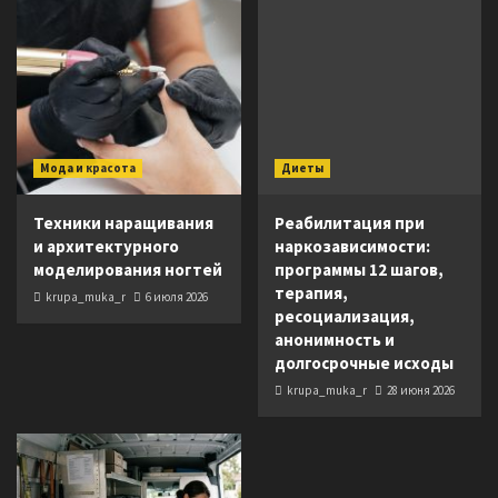
Мода и красота
Диеты
Техники наращивания
Реабилитация при
и архитектурного
наркозависимости:
моделирования ногтей
программы 12 шагов,
терапия,
krupa_muka_r
6 июля 2026
ресоциализация,
анонимность и
долгосрочные исходы
krupa_muka_r
28 июня 2026