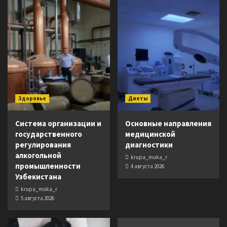
Здоровье
Диеты
Система организации и
Основные направления
государственного
медицинской
регулирования
диагностики
алкогольной
krupa_muka_r
промышленности
4 августа 2026
Узбекистана
krupa_muka_r
5 августа 2026