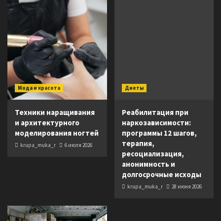
Мода и красота
Диеты
Техники наращивания
Реабилитация при
и архитектурного
наркозависимости:
моделирования ногтей
программы 12 шагов,
терапия,
krupa_muka_r
6 июля 2026
ресоциализация,
анонимность и
долгосрочные исходы
krupa_muka_r
28 июня 2026