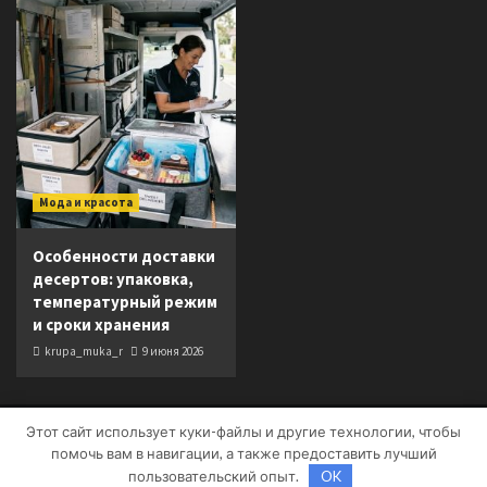
Мода и красота
Особенности доставки
десертов: упаковка,
температурный режим
и сроки хранения
krupa_muka_r
9 июня 2026
Этот сайт использует куки-файлы и другие технологии, чтобы
Copyright © Все права защищены.
|
CoverNews
от AF
помочь вам в навигации, а также предоставить лучший
themes.
пользовательский опыт.
OK