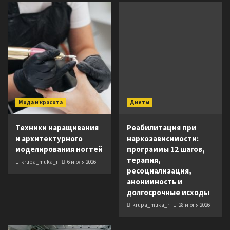
Мода и красота
Диеты
Техники наращивания
Реабилитация при
и архитектурного
наркозависимости:
моделирования ногтей
программы 12 шагов,
терапия,
krupa_muka_r
6 июля 2026
ресоциализация,
анонимность и
долгосрочные исходы
krupa_muka_r
28 июня 2026