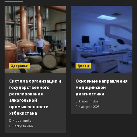
Здоровье
Диеты
Система организации и
Основные направления
государственного
медицинской
регулирования
диагностики
алкогольной
krupa_muka_r
промышленности
4 августа 2026
Узбекистана
krupa_muka_r
5 августа 2026