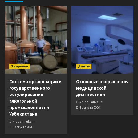
Здоровье
Диеты
Система организации и
Основные направления
государственного
медицинской
регулирования
диагностики
алкогольной
krupa_muka_r
промышленности
4 августа 2026
Узбекистана
krupa_muka_r
5 августа 2026