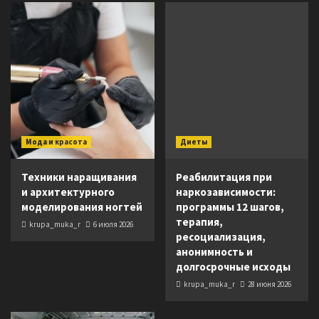
Мода и красота
Диеты
Техники наращивания
Реабилитация при
и архитектурного
наркозависимости:
моделирования ногтей
программы 12 шагов,
терапия,
krupa_muka_r
6 июля 2026
ресоциализация,
анонимность и
долгосрочные исходы
krupa_muka_r
28 июня 2026