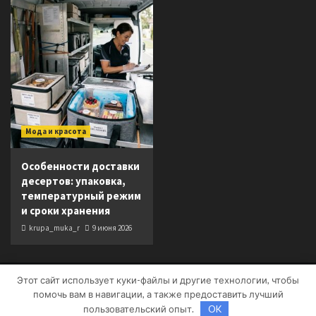
Мода и красота
Особенности доставки
десертов: упаковка,
температурный режим
и сроки хранения
krupa_muka_r
9 июня 2026
Этот сайт использует куки-файлы и другие технологии, чтобы
Copyright © Все права защищены.
|
CoverNews
от AF
помочь вам в навигации, а также предоставить лучший
themes.
пользовательский опыт.
OK