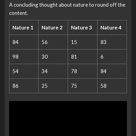
A concluding thought about nature to round off the
content.
Nature 1
Nature 2
Nature 3
Nature 4
84
56
15
83
98
30
81
6
54
34
78
84
86
25
75
58