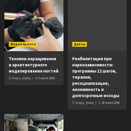
Мода и красота
Диеты
Техники наращивания
Реабилитация при
и архитектурного
наркозависимости:
моделирования ногтей
программы 12 шагов,
терапия,
krupa_muka_r
6 июля 2026
ресоциализация,
анонимность и
долгосрочные исходы
krupa_muka_r
28 июня 2026