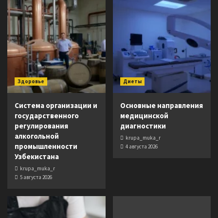
Здоровье
Диеты
Система организации и
Основные направления
государственного
медицинской
регулирования
диагностики
алкогольной
krupa_muka_r
промышленности
4 августа 2026
Узбекистана
krupa_muka_r
5 августа 2026