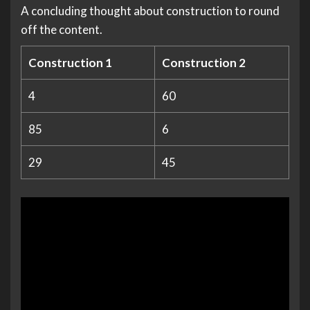
A concluding thought about construction to round
off the content.
Construction 1
Construction 2
4
60
85
6
29
45