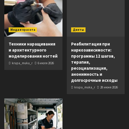
Мода и красота
Диеты
Техники наращивания
Реабилитация при
и архитектурного
наркозависимости:
моделирования ногтей
программы 12 шагов,
терапия,
krupa_muka_r
6 июля 2026
ресоциализация,
анонимность и
долгосрочные исходы
krupa_muka_r
28 июня 2026