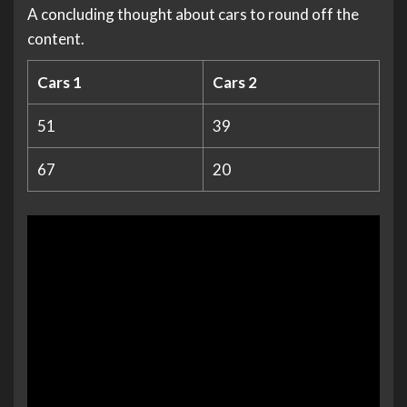
A concluding thought about cars to round off the
content.
Cars 1
Cars 2
51
39
67
20