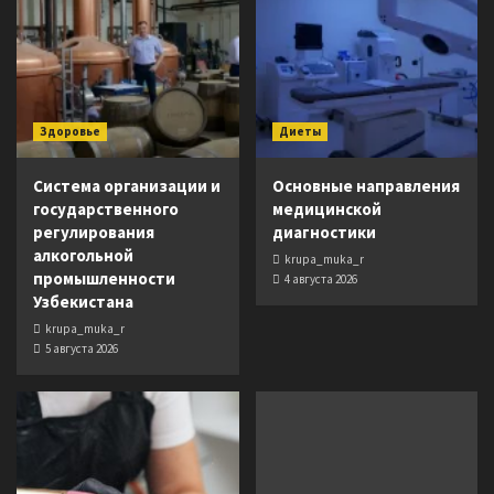
Здоровье
Диеты
Система организации и
Основные направления
государственного
медицинской
регулирования
диагностики
алкогольной
krupa_muka_r
промышленности
4 августа 2026
Узбекистана
krupa_muka_r
5 августа 2026