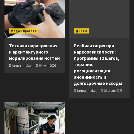
Мода и красота
Диеты
Техники наращивания
Реабилитация при
и архитектурного
наркозависимости:
моделирования ногтей
программы 12 шагов,
терапия,
krupa_muka_r
6 июля 2026
ресоциализация,
анонимность и
долгосрочные исходы
krupa_muka_r
28 июня 2026