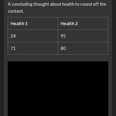
A concluding thought about health to round off the
content.
Health 1
Health 2
24
95
71
80