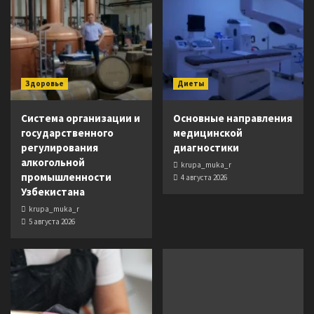
Здоровье
Диеты
Система организации и
Основные направления
государственного
медицинской
регулирования
диагностики
алкогольной
krupa_muka_r
промышленности
4 августа 2026
Узбекистана
krupa_muka_r
5 августа 2026