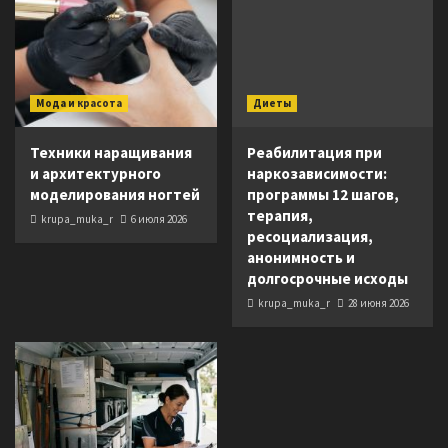
Мода и красота
Диеты
Техники наращивания
Реабилитация при
и архитектурного
наркозависимости:
моделирования ногтей
программы 12 шагов,
терапия,
krupa_muka_r
6 июля 2026
ресоциализация,
анонимность и
долгосрочные исходы
krupa_muka_r
28 июня 2026