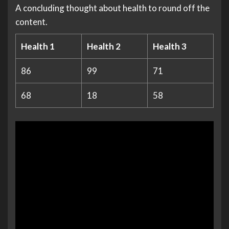
A concluding thought about health to round off the
content.
Health 1
Health 2
Health 3
86
99
71
68
18
58