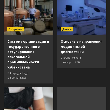
Здоровье
Диеты
Система организации и
Основные направления
государственного
медицинской
регулирования
диагностики
алкогольной
krupa_muka_r
промышленности
4 августа 2026
Узбекистана
krupa_muka_r
5 августа 2026