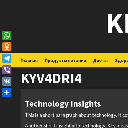
Перейти
K
к
содержимому
WhatsApp
Odnoklassniki
Главная
Продукты питания
Диеты
Здор
Telegram
KYV4DRI4
Viber
VK
Technology Insights
Отправить
This is a short paragraph about technology. It c
Another short insight into technology. Key ideas 