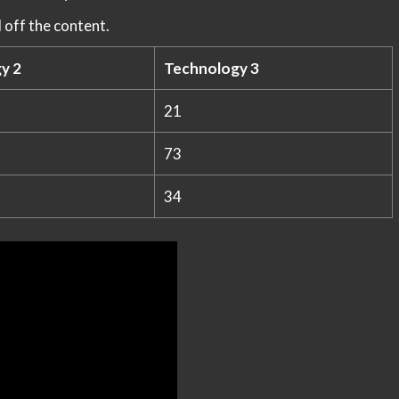
 off the content.
y 2
Technology 3
21
73
34