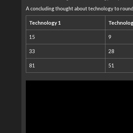
A concluding thought about technology to round
Technology 1
Technolog
15
9
33
28
81
51