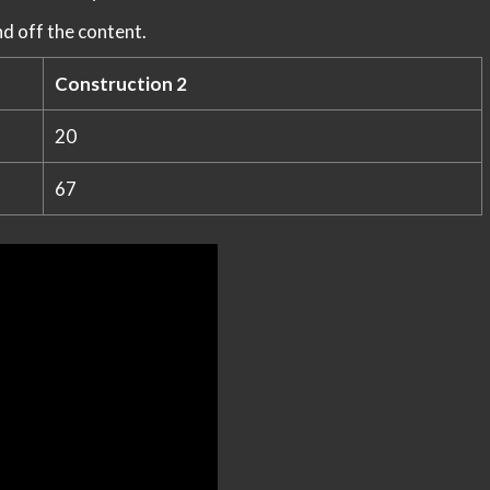
d off the content.
Construction 2
20
67