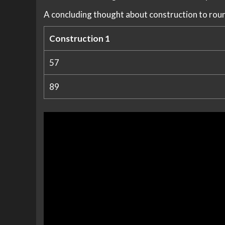
A concluding thought about construction to roun
Construction 1
57
89