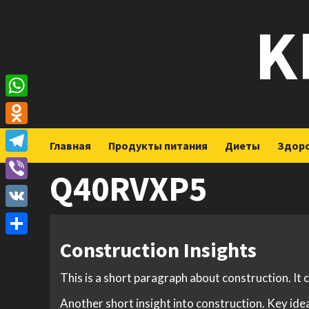
Перейти
K
к
содержимому
WhatsApp
Odnoklassniki
Главная
Продукты питания
Диеты
Здор
Telegram
Q40RVXP5
Viber
VK
Construction Insights
Отправить
This is a short paragraph about construction. It
Another short insight into construction. Key idea