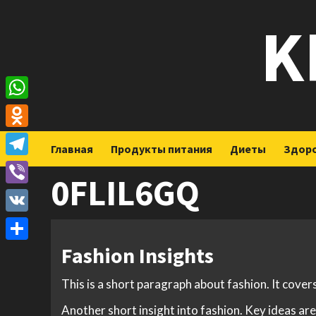
Перейти
K
к
содержимому
WhatsApp
Odnoklassniki
Главная
Продукты питания
Диеты
Здор
Telegram
0FLIL6GQ
Viber
VK
Fashion Insights
Отправить
This is a short paragraph about fashion. It cover
Another short insight into fashion. Key ideas are