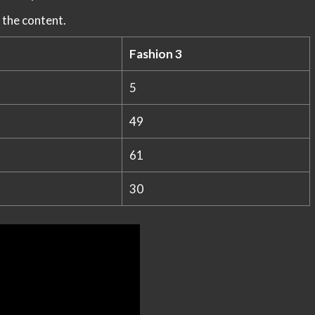
 the content.
Fashion 3
5
49
61
30